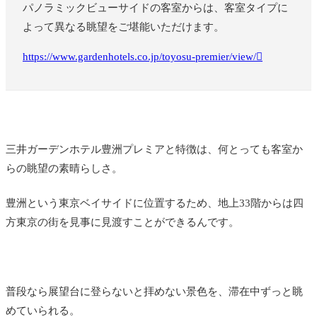
パノラミックビューサイドの客室からは、客室タイプに
よって異なる眺望をご堪能いただけます。
https://www.gardenhotels.co.jp/toyosu-premier/view/
三井ガーデンホテル豊洲プレミアと特徴は、何とっても客室か
らの眺望の素晴らしさ。
豊洲という東京ベイサイドに位置するため、地上33階からは四
方東京の街を見事に見渡すことができるんです。
普段なら展望台に登らないと拝めない景色を、滞在中ずっと眺
めていられる。