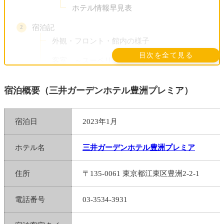
ホテル情報早見表
宿泊記
外観・フロント・館内の様子
目次を全て見る
客室 ～スーペリアクイーン～
バスルーム・バスアメニティ
宿泊概要（三井ガーデンホテル豊洲プレミア）
客室備品
客室からの眺望
宿泊日
2023年1月
館内施設・朝食 / ホテル周辺情報
ホテル名
三井ガーデンホテル豊洲プレミア
まとめ
住所
〒135-0061 東京都江東区豊洲2-2-1
電話番号
03-3534-3931