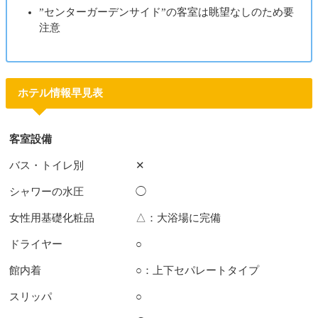
”センターガーデンサイド”の客室は眺望なしのため要
注意
ホテル情報早見表
客室設備
バス・トイレ別
✕
シャワーの水圧
◯
女性用基礎化粧品
△：大浴場に完備
ドライヤー
○
館内着
○：上下セパレートタイプ
スリッパ
○