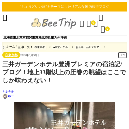
“ちょうどいい旅”をテーマにしたリアルな国内旅行ブログ





0

0
北海道
東北
東京都
関東
東海
北陸
近畿
九州
沖縄
ホーム
記事一覧
③東京都
■東京ホテル
お台場・品川エリア

③東京都

2025年5月30日
PR
三井ガーデンホテル豊洲プレミアの宿泊記/
ブログ！地上33階以上の圧巻の眺望はここで
しか味わえない！
ホテル
ゆー