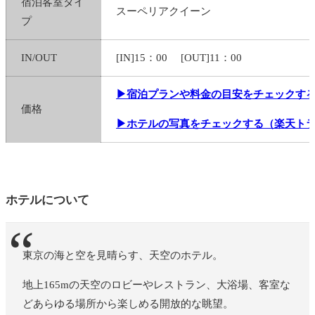
宿泊客室タイ
スーペリアクイーン
プ
IN/OUT
[IN]15：00 [OUT]11：00
▶宿泊プランや料金の目安をチェックす
価格
▶ホテルの写真をチェックする（楽天ト
ホテルについて
東京の海と空を見晴らす、天空のホテル。
地上165mの天空のロビーやレストラン、大浴場、客室な
どあらゆる場所から楽しめる開放的な眺望。