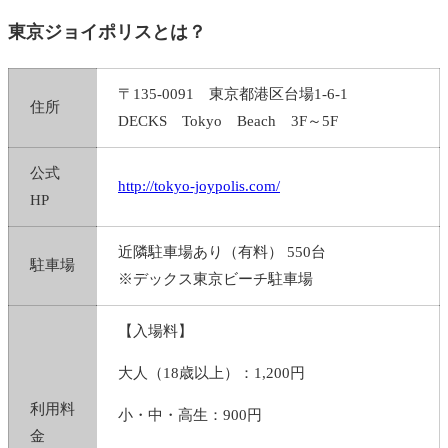
園内に広がる”SEGA”
東京ジョイポリスとは？
カフェ＆休憩スポットも完備
〒135-0091 東京都港区台場1-6-1
東京ジョイポリスの感想
住所
DECKS Tokyo Beach 3F～5F
超好立地＆再入場OKなので観光プランに組み
込みやすい
公式
http://tokyo-joypolis.com/
室内テーマパークだけどスリル満点！
HP
土日祝日は混雑に注意！戦略立てて効率的に回
近隣駐車場あり（有料） 550台
りたい
駐車場
※デックス東京ビーチ駐車場
【まとめ】
【入場料】
大人（18歳以上）：1,200円
利用料
小・中・高生：900円
金