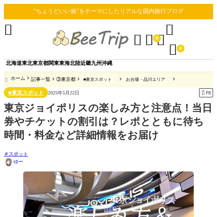
“ちょうどいい旅”をテーマにしたリアルな国内旅行ブログ





0

0
北海道
東北
東京都
関東
東海
北陸
近畿
九州
沖縄
ホーム
記事一覧
③東京都
■東京スポット
お台場・品川エリア

■東京スポット

2025年5月22日
PR
東京ジョイポリスの楽しみ方と注意点！当日
券やチケットの割引は？レポとともに待ち
時間・料金など詳細情報をお届け
スポット
ゆー