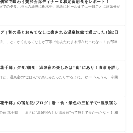
| 個室で味わう贅沢会席ディナー＆和定食朝食をレポート！
個室での夕食、地元の湯波に栃木牛、地酒にビールまで…一皿ごとに旅気分が
グ | 和の美とおもてなしに癒される温泉旅館で過ごした1泊2日
物語」、とにかくおもてなしが丁寧で心あたたまる滞在だったな～！ お部屋
花千郷」夕食/朝食 | 温泉宿の楽しみは“食”にあり！食事を詳し
けど、温泉宿の“ごはん”が楽しみだったりするよね。 ゆー うんうん！今回
花千郷」の宿泊記/ブログ | 湯・食・景色の三拍子で“温泉宿ら
の宿 花千郷」、まさに“温泉宿らしい温泉宿”って感じで良かったな～！ 和