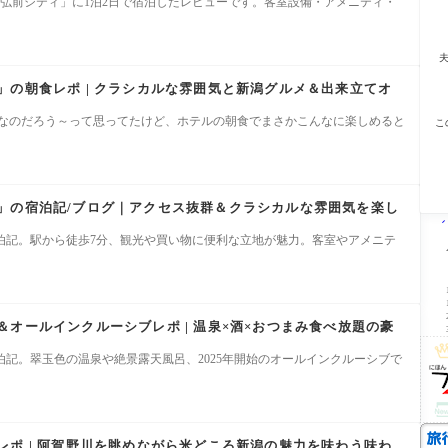
ル弘前シティ」に1泊2日で宿泊したレビューです。客室設備・アメニティ・
」の朝食レポ | クラシカルな雰囲気と新潟グルメ＆出来立てオ
んなのだろう～って思ってたけど、ホテルの朝食でまさかこんなに楽しめると
こ
」の宿泊記/ブログ｜アクセス抜群＆クラシカルな雰囲気を楽し
泊記。駅から徒歩7分、観光や買い物に便利な立地が魅力。客室やアメニテ
オールインクルーシブレポ | 温泉×酒×おつまみ食べ放題の豪
記。翠玉色の温泉や絶景露天風呂、2025年開始のオールインクルーシブで
レポ | 阿賀野川を眺めながら米どころ新潟の魅力を味わう味わ