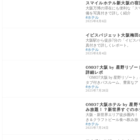
スマイルホテル新大阪の宿泊
大阪万博の滞在にも便利な「ス
備を写真付きで詳しく紹介
ホテル
2025年8月6日
大阪府
イビスバジェット大阪梅田の
大阪駅から徒歩7分の「イビス
真付きで詳しくレポート。
ホテル
2025年8月4日
大阪府
OMO7大阪 by 星野リ
詳細レポ
「OMO7大阪 by 星野リゾ
タブ付きバスルーム、豊富なア
ホテル
2025年7月28日
大阪府
OMO7大阪ホテル by 星
み放題！？新世界すぐのホ
大阪・新世界エリア徒歩圏内！「
き＆クラフトビール食べ飲み放
ホテル
2025年7月24日
栃木県