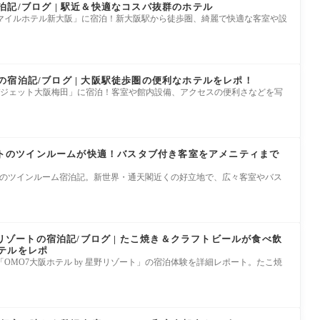
記/ブログ | 駅近＆快適なコスパ抜群のホテル
マイルホテル新大阪」に宿泊！新大阪駅から徒歩圏、綺麗で快適な客室や設
宿泊記/ブログ | 大阪駅徒歩圏の便利なホテルをレポ！
バジェット大阪梅田」に宿泊！客室や館内設備、アクセスの便利さなどを写
ゾートのツインルームが快適！バスタブ付き客室をアメニティまで
ート」のツインルーム宿泊記。新世界・通天閣近くの好立地で、広々客室やバス
野リゾートの宿泊記/ブログ | たこ焼き＆クラフトビールが食べ飲
テルをレポ
OMO7大阪ホテル by 星野リゾート」の宿泊体験を詳細レポート。たこ焼