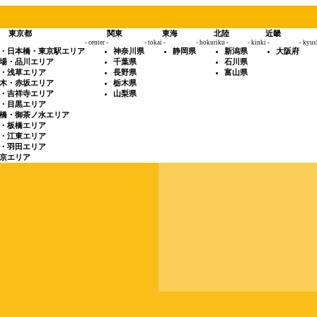
東京都
関東
東海
北陸
近畿
- center -
- tokai -
- hokuriku -
- kinki -
- kyus
・日本橋・東京駅エリア
神奈川県
静岡県
新潟県
大阪府
場・品川エリア
千葉県
石川県
・浅草エリア
長野県
富山県
木・赤坂エリア
栃木県
・吉祥寺エリア
山梨県
・目黒エリア
橋・御茶ノ水エリア
・板橋エリア
・江東エリア
・羽田エリア
京エリア