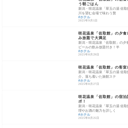
う朝ごはん
新潟・咲花温泉「翠玉の湯 佐
川を望む会場で味わう贅
ホテル
2025年9月1日
新潟県
咲花温泉「佐取館」の夕食レ
み放題で大満足
新潟・咲花温泉「佐取館」の夕
ビールの飲み放題付き！半
ホテル
2025年8月29日
新潟県
咲花温泉「佐取館」の客室
新潟・咲花温泉「翠玉の湯 佐
介。落ち着いた旅館ステ
ホテル
2025年8月27日
新潟県
咲花温泉「佐取館」の宿泊記
ポ！
新潟・咲花温泉「翠玉の湯 佐
理やお酒の魅力を詳しく
ホテル
2025年8月25日
大阪府