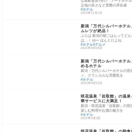
弘前駅徒歩1分の「アートホテ
立地の良さなど実際の滞在感
ホテル
2025年12月1日
新潟県
新潟「万代シルバーホテル
ムレツが絶品！
ぷらは 新潟の朝ごはんってど
は…！ ゆー ほんとだよね
ホテル
グルメ
2025年9月19日
新潟県
新潟「万代シルバーホテル
めるホテル
新潟・万代シルバーホテルの宿
ィ、クラシカルな雰囲気を
ホテル
2025年9月12日
新潟県
咲花温泉「佐取館」の温泉＆
華サービスに大満足！
新潟・咲花温泉「佐取館」の宿泊
楽しむ料理やお酒の魅力を
ホテル
2025年9月3日
新潟県
咲花温泉「佐取館」の朝食