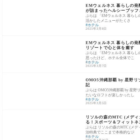
EMウェルネス 暮らしの発
が詰まったヘルシーブッフ
ぷらは 「EMウェルネス 暮ら
活かしたメニューがたくさ
ホテル
2025年3月8日
⑪沖縄
EMウェルネス 暮らしの発
リゾートで心と体を癒す
ぷらは 「EMウェルネス 暮ら
思ったけど、ホテル全体でこ
ホテル
2025年3月7日
⑪沖縄
OMO5沖縄那覇 by 星野
記
ぷらは OMO5沖縄那覇 by 
たいなロフトが楽しかったし
ホテル
2025年3月5日
千葉県
リソルの森のMTC (メデ
る！スポーツ＆フィットネ
ぷらは リソルの森のMTC (
泊特典でここまで本格的なジ
ホテル