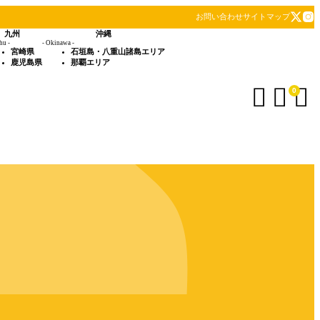
お問い合わせ
サイトマップ
九州
沖縄
hu -
- Okinawa -
宮崎県
石垣島・八重山諸島エリア
鹿児島県
那覇エリア



0