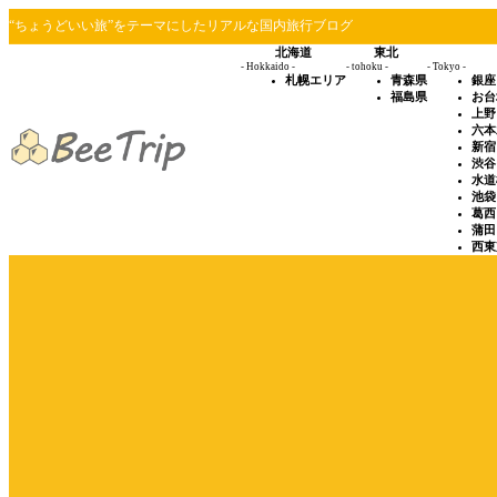
“ちょうどいい旅”をテーマにしたリアルな国内旅行ブログ
北海道
東北
- Hokkaido -
- tohoku -
- Tokyo -
札幌エリア
青森県
銀座
福島県
お台
上野
六本
新宿
渋谷
水道
池袋
葛西
蒲田
西東