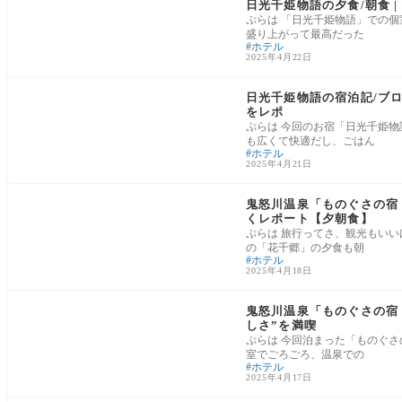
日光千姫物語の夕食/朝食 
ぷらは 「日光千姫物語」での
盛り上がって最高だった
ホテル
2025年4月22日
栃木県
日光千姫物語の宿泊記/ブロ
をレポ
ぷらは 今回のお宿「日光千姫
も広くて快適だし、ごはん
ホテル
2025年4月21日
栃木県
鬼怒川温泉「ものぐさの宿 
くレポート【夕朝食】
ぷらは 旅行ってさ、観光もいい
の「花千郷」の夕食も朝
ホテル
2025年4月18日
栃木県
鬼怒川温泉「ものぐさの宿 
しさ”を満喫
ぷらは 今回泊まった「ものぐさ
室でごろごろ、温泉での
ホテル
2025年4月17日
⑪沖縄