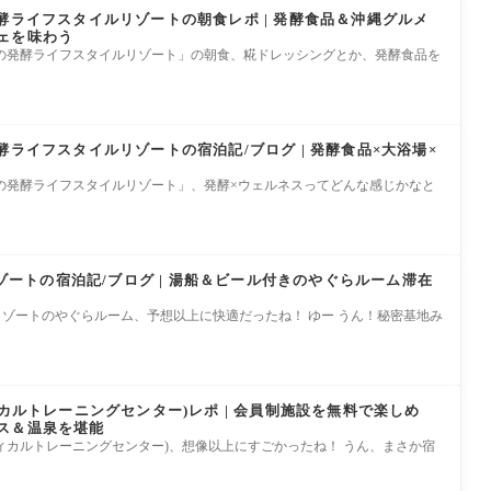
酵ライフスタイルリゾートの朝食レポ | 発酵食品＆沖縄グルメ
ェを味わう
しの発酵ライフスタイルリゾート」の朝食、糀ドレッシングとか、発酵食品を
酵ライフスタイルリゾートの宿泊記/ブログ | 発酵食品×大浴場×
しの発酵ライフスタイルリゾート」、発酵×ウェルネスってどんな感じかなと
リゾートの宿泊記/ブログ | 湯船＆ビール付きのやぐらルーム滞在
星野リゾートのやぐらルーム、予想以上に快適だったね！ ゆー うん！秘密基地み
ィカルトレーニングセンター)レポ | 会員制施設を無料で楽しめ
ス＆温泉を堪能
メディカルトレーニングセンター)、想像以上にすごかったね！ うん、まさか宿