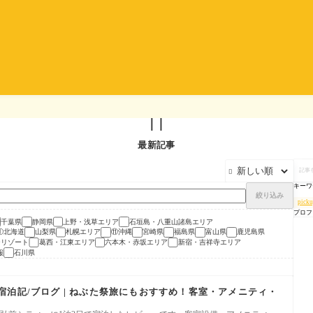

最新記事
記

事
を
キーワ
検
絞り込み
索
pick
プロフ
千葉県
静岡県
上野・浅草エリア
石垣島・八重山諸島エリア
①北海道
山梨県
札幌エリア
⑪沖縄
宮崎県
福島県
富山県
鹿児島県
ーリゾート
葛西・江東エリア
六本木・赤坂エリア
新宿・吉祥寺エリア
報
石川県
泊記/ブログ | ねぶた祭旅にもおすすめ！客室・アメニティ・