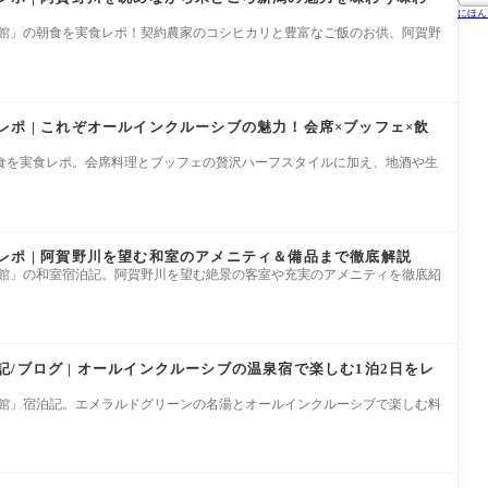
にほん
取館」の朝食を実食レポ！契約農家のコシヒカリと豊富なご飯のお供、阿賀野
ポ | これぞオールインクルーシブの魅力！会席×ブッフェ×飲
食を実食レポ。会席料理とブッフェの贅沢ハーフスタイルに加え、地酒や生
レポ | 阿賀野川を望む和室のアメニティ＆備品まで徹底解説
取館」の和室宿泊記。阿賀野川を望む絶景の客室や充実のアメニティを徹底紹
/ブログ | オールインクルーシブの温泉宿で楽しむ1泊2日をレ
取館」宿泊記。エメラルドグリーンの名湯とオールインクルーシブで楽しむ料