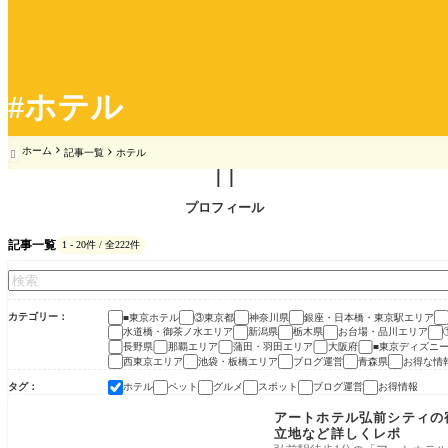
#ホテル
ホーム
記事一覧
ホテル


プロフィール
記事一覧
1 - 20件 / 全222件
カテゴリー
■東京ホテル
③東京都
神奈川県
銀座・日本橋・東京駅エリア
水道橋・御茶ノ水エリア
新潟県
栃木県
お台場・品川エリア
長野県
那覇エリア
蒲田・羽田エリア
大阪府
■東京ディズニ
西東京エリア
池袋・板橋エリア
ブログ運営
青森県
お得な情
タグ
ホテル
ペット
グルメ
スポット
ブログ運営
お得情報
青森県
アートホテル弘前シティの宿
立地など詳しくレポ