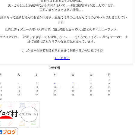
東京生まれ東京育ちの20代OL。
夫・ぷらはとは高校時代からの付き合いで、一緒に国内旅行を楽しんでいます。
実家の犬がときどき旅の仲間に。
夫婦そろって温泉と地元のお酒が大好き。旅先ではその土地ならではのグルメも楽しみにしてい
ます。
以前はディズニーの年パス持ちで、週に何度も通っていたほどのディズニーファン。
のブログでは、「計画しすぎず、でも後悔しない」——そんな“ちょうどいい旅”をテーマに、夫
婦で実際に訪れたリアルな旅行記を綴っています。
いつか日本全国47都道府県を夫婦で制覇するのが目標です◎
もっと見る
« 7月
2026年8月
月
火
水
木
金
土
日
1
2
3
4
5
6
7
8
9
10
11
12
13
14
15
16
17
18
19
20
21
22
23
24
25
26
27
28
29
30
31