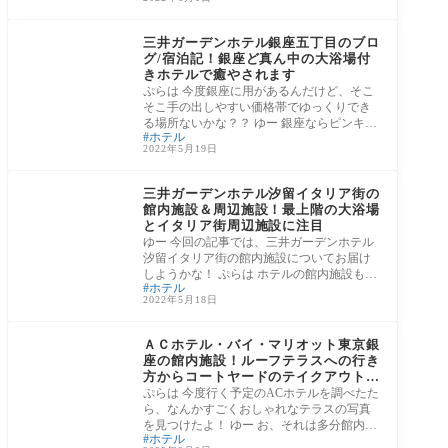
③東京都
三井ガーデンホテル銀座五丁目のブロ
グ/宿泊記！銀座ど真ん中の大浴場付
きホテルで癒やされます
ぷらは 今度銀座に用があるんだけど、そこ
そこ手の出しやすい価格帯でゆっくりでき
る場所ないかな？？ ゆー 銀座ならピンキリ
ホテル
でい
2022年5月19日
③東京都
三井ガーデンホテル汐留イタリア街の
館内施設＆周辺施設！最上階の大浴場
とイタリア街周辺施設に注目
ゆー 今回の記事では、三井ガーデンホテル
汐留イタリア街の館内施設についてお届け
しようかな！ ぷらは ホテルの館内施設も気
ホテル
にな
2022年5月18日
③東京都
ＡＣホテル・バイ・マリオット東京銀
座の館内施設！ルーフテラスへの行き
方からコートヤードのテイクアウトま
で紹介
ぷらは 今度行く予定のACホテルを調べたた
ら、なんかすごくおしゃれなテラスの写真
を見つけたよ！ ゆー お、それは多分館内施
ホテル
設の