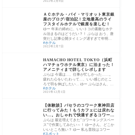
2022年2月9日
③東京都
ＡＣホテル・バイ・マリオット東京銀
座のブログ/宿泊記！立地最高のライ
フスタイルホテルで銀座を楽しむ！
ゆー 年末の締めに、いいトコの素敵なホテ
ル泊まるのはどうだい？！ ぷらは おう、唐
突だし記事公開タイミング遅すぎて年明け
ホテル
ちゃ
2022年2月7日
③東京都
HAMACHO HOTEL TOKYO（浜町
ハマチョウホテル東京）に泊まった！
アメニティまで詳しくレポします
ぷらは 今週は…、仕事が忙しかった……。
疲れた心をいたわって…、いい感じのとこ
ろで羽を伸ばしたい… ゆー ぷらはさん、お
ホテル
疲
2021年12月1日
③東京都
【体験談】パセラのコワーク東神田店
に行ってみた！もうカフェには戻れな
い…。おしゃれで快適すぎるコワーキ
ングスペースに注目！
ぷらは 最近増えてきた”コワーキングスペー
ス”で作業してみたい～！ ゆーさん、どこか
いいところ無い？ ゆー 私も普段はコワー
スポット