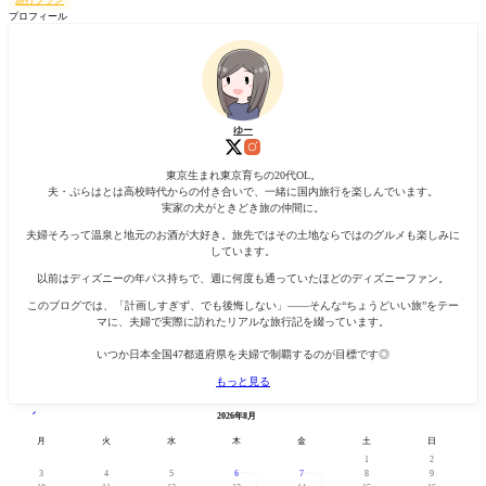
旅行プラン
プロフィール
ゆー
東京生まれ東京育ちの20代OL。
夫・ぷらはとは高校時代からの付き合いで、一緒に国内旅行を楽しんでいます。
実家の犬がときどき旅の仲間に。
夫婦そろって温泉と地元のお酒が大好き。旅先ではその土地ならではのグルメも楽しみに
しています。
以前はディズニーの年パス持ちで、週に何度も通っていたほどのディズニーファン。
このブログでは、「計画しすぎず、でも後悔しない」——そんな“ちょうどいい旅”をテー
マに、夫婦で実際に訪れたリアルな旅行記を綴っています。
いつか日本全国47都道府県を夫婦で制覇するのが目標です◎
もっと見る
« 7月
2026年8月
月
火
水
木
金
土
日
1
2
3
4
5
6
7
8
9