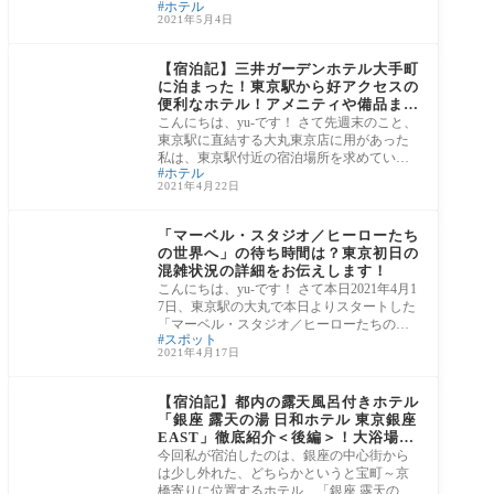
ホテル
うこともあり、
2021年5月4日
③東京都
【宿泊記】三井ガーデンホテル大手町
に泊まった！東京駅から好アクセスの
便利なホテル！アメニティや備品まで
詳しく紹介します！
こんにちは、yu-です！ さて先週末のこと、
東京駅に直結する大丸東京店に用があった
私は、東京駅付近の宿泊場所を求めていま
ホテル
した
2021年4月22日
■東京スポット
「マーベル・スタジオ／ヒーローたち
の世界へ」の待ち時間は？東京初日の
混雑状況の詳細をお伝えします！
こんにちは、yu-です！ さて本日2021年4月1
7日、東京駅の大丸で本日よりスタートした
「マーベル・スタジオ／ヒーローたちの世
スポット
界へ」
2021年4月17日
③東京都
【宿泊記】都内の露天風呂付きホテル
「銀座 露天の湯 日和ホテル 東京銀座
EAST」徹底紹介＜後編＞！大浴場を
始めとする館内施設をレポ！
今回私が宿泊したのは、銀座の中心街から
は少し外れた、どちらかというと宝町～京
橋寄りに位置するホテル、「銀座 露天の湯