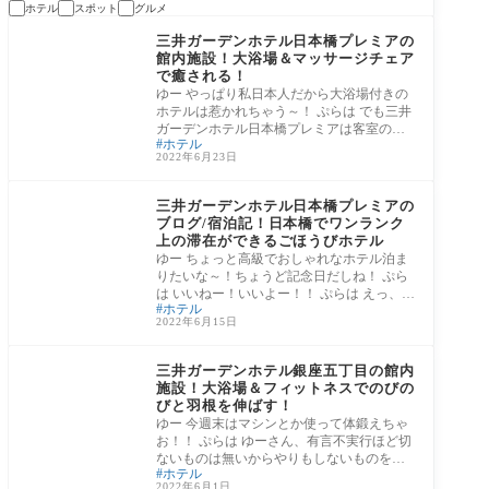
ホテル
スポット
グルメ
③東京都
三井ガーデンホテル日本橋プレミアの
館内施設！大浴場＆マッサージチェア
で癒される！
ゆー やっぱり私日本人だから大浴場付きの
ホテルは惹かれちゃう～！ ぷらは でも三井
ガーデンホテル日本橋プレミアは客室のお
ホテル
風呂
2022年6月23日
③東京都
三井ガーデンホテル日本橋プレミアの
ブログ/宿泊記！日本橋でワンランク
上の滞在ができるごほうびホテル
ゆー ちょっと高級でおしゃれなホテル泊ま
りたいな～！ちょうど記念日だしね！ ぷら
は いいねー！いいよー！！ ぷらは えっ、記
ホテル
念
2022年6月15日
③東京都
三井ガーデンホテル銀座五丁目の館内
施設！大浴場＆フィットネスでのびの
びと羽根を伸ばす！
ゆー 今週末はマシンとか使って体鍛えちゃ
お！！ ぷらは ゆーさん、有言不実行ほど切
ないものは無いからやりもしないものを宣
ホテル
言す
2022年6月1日