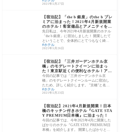
ホテル
行
2021年5月27日
③東京都
【宿泊記】「the b 銀座」のthe b プレ
ミアに泊まった！2021年4月新規開業
のホテル！客室備品とアメニティを徹
底紹介します
先日私は、今年2021年4月新規開業のホテル
「the b 銀座」に宿泊しました！ 開業したて
ということで、全体的にとてつもなく綺
ホテル
麗。 そ
2021年5月26日
③東京都
【宿泊記】「三井ガーデンホテル京
橋」のモデレートクイーンに泊まっ
た！東京駅近くの便利なホテル！アメ
ニティまで詳しく紹介します
今回の記事では「三井ガーデンホテル京
橋」のモデレートクイーンルームに宿泊し
たため、詳しく紹介します。 ”京橋”と名は
ホテル
つい
2021年5月23日
③東京都
【宿泊記】2021年4月新規開業！日本
橋のキッチン付きホテル『GATE STA
Y PREMIUM日本橋』に泊まった！
今回の記事では、今年2021年4月に開業した
ばかりのホテル『GATE STAY PREMIUM日
本橋』を紹介します。 開業したばかりとい