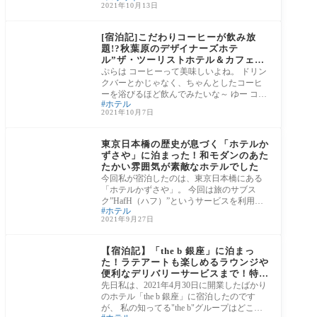
2021年10月13日
③東京都
[宿泊記]こだわりコーヒーが飲み放
題!?秋葉原のデザイナーズホテ
ル”ザ・ツーリストホテル＆カフェ秋
葉原”に泊まった！
ぷらは コーヒーって美味しいよね。 ドリン
クバーとかじゃなく、ちゃんとしたコーヒ
ーを浴びるほど飲んでみたいな～ ゆー コー
ホテル
ヒ
2021年10月7日
③東京都
東京日本橋の歴史が息づく「ホテルか
ずさや」に泊まった！和モダンのあた
たかい雰囲気が素敵なホテルでした
今回私が宿泊したのは、東京日本橋にある
「ホテルかずさや」。 今回は旅のサブス
ク”HafH（ハフ）”というサービスを利用し
ホテル
て宿泊
2021年9月27日
③東京都
【宿泊記】「the b 銀座」に泊まっ
た！ラテアートも楽しめるラウンジや
便利なデリバリーサービスまで！特に
気に入ったサービスを紹介します
先日私は、2021年4月30日に開業したばかり
のホテル「the b 銀座」に宿泊したのです
が、 私の知ってる"the b"グループはどこへ