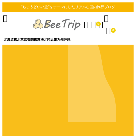
“ちょうどいい旅”をテーマにしたリアルな国内旅行ブログ





0

0
北海道
東北
東京都
関東
東海
北陸
近畿
九州
沖縄