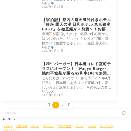
ホテル
日和
2021年4月15日
③東京都
【宿泊記】都内の露天風呂付きホテル
「銀座 露天の湯 日和ホテル 東京銀座
EAST」を徹底紹介＜前篇＞！お部屋
の様子とアメニティをレポ！
今回私が宿泊したのは、銀座の中心街から
は少し外れた、どちらかというと宝町～京
橋寄りに位置するホテル、「銀座 露天の湯
ホテル
日和
2021年4月14日
③東京都
【和牛バーガー】日本橋コレド室町テ
ラスにオープン！「Wagyu Burger」
焼肉平城苑が贈るA5和牛100％無添加
パティのバーガー店に行ってみまし
こんにちは、yu-です！ さて昨日2021年4月
た！
10日に、日本橋にあるコレド室町の中に新
しいお店が誕生しました。 そのお店の名前
グルメ
は、
2021年4月11日


1
2
記
事
を
キーワード
検
索
pickup
お得情報
グルメ
スポット
ブログ運営
ペット
ホテル
ランニング