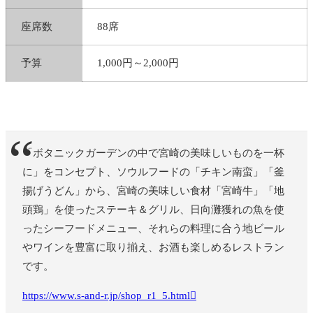
を書く
飛行機で宮崎→羽田に移動、帰宅！
座席数
88席
予算
1,000円～2,000円
▼6泊7日の旅行プランまとめ記事はこちら！
宮崎6泊7日の旅行記/ブログ！夏の日
「ボタニックガーデンの中で宮崎の美味しいものを一杯
南・シーガイアを巡ったプランを紹介
に」をコンセプト、ソウルフードの「チキン南蛮」「釜
ゆー 宮崎は初来訪だね！ でも宮崎って何ができる
んだろう…？ ぷらは 確かに、初めて行くしいまい
揚げうどん」から、宮崎の美味しい食材「宮崎牛」「地
ち何があるか知らない… 私たち
頭鶏」を使ったステーキ＆グリル、日向灘獲れの魚を使
ったシーフードメニュー、それらの料理に合う地ビール
やワインを豊富に取り揃え、お酒も楽しめるレストラン
です。
https://www.s-and-r.jp/shop_r1_5.html