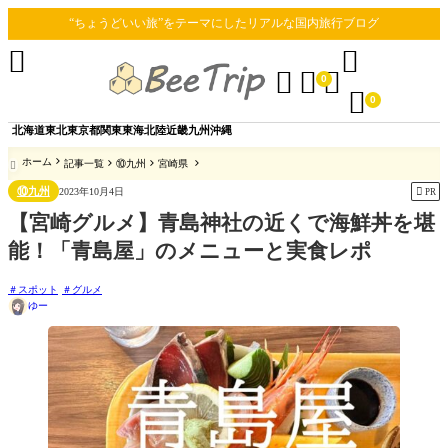
“ちょうどいい旅”をテーマにしたリアルな国内旅行ブログ





0

0
北海道
東北
東京都
関東
東海
北陸
近畿
九州
沖縄
ホーム
記事一覧
⑩九州
宮崎県

⑩九州

2023年10月4日
PR
【宮崎グルメ】青島神社の近くで海鮮丼を堪
能！「青島屋」のメニューと実食レポ
スポット
グルメ
ゆー