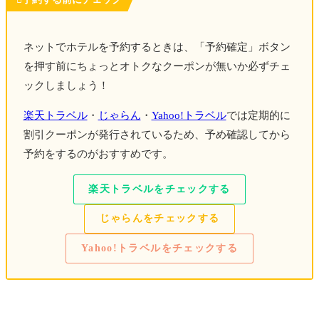
バスで青島エリアに移動し
青島屋で海鮮丼ラン
チ
ネットでホテルを予約するときは、「予約確定」ボタン
青島神社＆鬼の洗濯板
を観光
を押す前にちょっとオトクなクーポンが無いか必ずチェ
そば・焼酎 寄人（よっと）
で乾杯
ックしましょう！
エアラインホテル
楽天トラベル
・
じゃらん
・
Yahoo!トラベル
では定期的に
割引クーポンが発行されているため、予め確認してから
DAY２
予約をするのがおすすめです。
電車で
飫肥エリア移動し観光
伊東邸で生まぐろまぶし御膳
をいただく
楽天トラベルをチェックする
電車・バスでシェラトン宮崎へ移動
じゃらんをチェックする
シェラトン・グランデ・オーシャンリゾート（宮
Yahoo!トラベルをチェックする
崎）
DAY３
シーガイア周遊バスでみやざき臨海公園へ