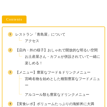
宮崎辛麺の桝元
でランチ
レンタサイクルでイオンモール宮崎散策
Contents
シェラトン・グランデ・オーシャンリゾート（宮
崎）
レストラン「青島屋」について
DAY４
アクセス
ホテル内フィットネス「The Ocean Club」利用
【店内・外の様子】おしゃれで開放的な明るい空間
徒歩で
江田神社・みそぎ池・みそぎ御殿
を観光
お土産屋さん・カフェが併設されていて一緒に
楽しめる！
ぽっくる農園
散策
【メニュー】豊富なフード＆ドリンクメニュー
シェラトン・グランデ・オーシャンリゾート（宮
宮崎名物を始めとした種類豊富なフードメニュ
崎）
ー
DAY５
アルコール類も豊富なドリンクメニュー
ホテル内アクティビティセンターにて自転車レ
【実食レポ】ボリュームたっぷりの海鮮丼に大満
ンタル