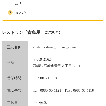
足！
おぐら瀬頭店
でチキン南蛮を堪能
宮崎育成牧場を散策
まとめ
宮崎神宮を参拝
シェラトン・グランデ・オーシャンリゾート（宮
レストラン「青島屋」について
崎）
DAY６
正式名称
aoshima dining in the garden
ホテル内フィットネス「The Ocean Club」を再
〒889-2162
度利用
住所
宮崎県宮崎市青島２丁目12-11
徒歩で
フローランテ宮崎
を散策
シェラトン・グランデ・オーシャンリゾート（宮
営業時間
10：00～15：00
崎）
電話番号
Tel : 0985-65-1121 Fax : 0985-65-1118
DAY７
ホテル内”風待ちテラス”のレタールームで手紙
定休日
年中無休