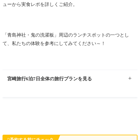
ューから実食レポを詳しくご紹介。
「青島神社・鬼の洗濯板」周辺のランチスポットの一つとし
て、私たちの体験を参考にしてみてください～！
宮崎旅行6泊7日全体の旅行プランを見る
★現在地：DAY１
DAY１
飛行機で羽田→宮崎へ移動

予約する前にチェック