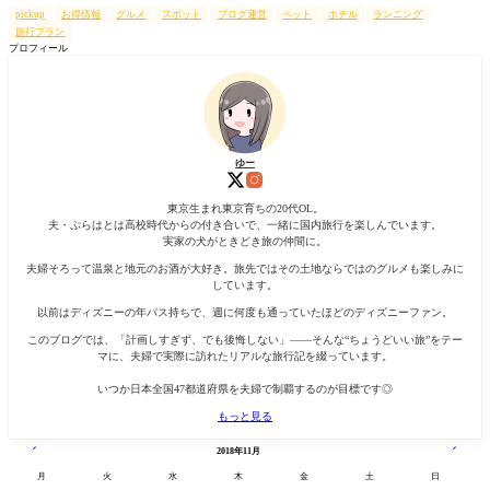
索
pickup
お得情報
グルメ
スポット
ブログ運営
ペット
ホテル
ランニング
旅行プラン
プロフィール
ゆー
東京生まれ東京育ちの20代OL。
夫・ぷらはとは高校時代からの付き合いで、一緒に国内旅行を楽しんでいます。
実家の犬がときどき旅の仲間に。
夫婦そろって温泉と地元のお酒が大好き。旅先ではその土地ならではのグルメも楽しみに
しています。
以前はディズニーの年パス持ちで、週に何度も通っていたほどのディズニーファン。
このブログでは、「計画しすぎず、でも後悔しない」——そんな“ちょうどいい旅”をテー
マに、夫婦で実際に訪れたリアルな旅行記を綴っています。
いつか日本全国47都道府県を夫婦で制覇するのが目標です◎
もっと見る
« 10月
12月 »
2018年11月
月
火
水
木
金
土
日