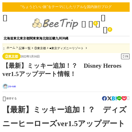
“ちょうどいい旅”をテーマにしたリアルな国内旅行ブログ





0

0
北海道
東北
東京都
関東
東海
北陸
近畿
九州
沖縄
ホーム
記事一覧
③東京都
■東京ディズニーリゾート

③東京都

2022年1月16日
PR
【最新】ミッキー追加！？ Disney Heroes
ver1.5アップデート情報！
yu-san


保存する
【最新】ミッキー追加！？ ディズ
ニーヒーローズver1.5アップデート