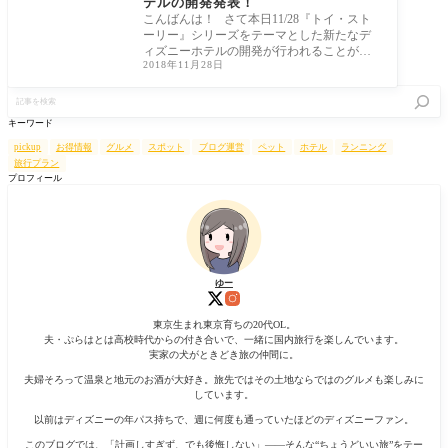
テルの開発発表！
こんばんは！ さて本日11/28『トイ・スト
ーリー』シリーズをテーマとした新たなデ
ィズニーホテルの開発が行われることが発
2018年11月28日
表され
記
事
を
キーワード
検
索
pickup
お得情報
グルメ
スポット
ブログ運営
ペット
ホテル
ランニング
旅行プラン
プロフィール
ゆー
東京生まれ東京育ちの20代OL。
夫・ぷらはとは高校時代からの付き合いで、一緒に国内旅行を楽しんでいます。
実家の犬がときどき旅の仲間に。
夫婦そろって温泉と地元のお酒が大好き。旅先ではその土地ならではのグルメも楽しみに
しています。
以前はディズニーの年パス持ちで、週に何度も通っていたほどのディズニーファン。
このブログでは、「計画しすぎず、でも後悔しない」——そんな“ちょうどいい旅”をテー