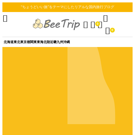
“ちょうどいい旅”をテーマにしたリアルな国内旅行ブログ





0

0
北海道
東北
東京都
関東
東海
北陸
近畿
九州
沖縄