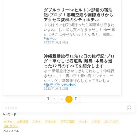
⑪沖縄
ダブルツリーbyヒルトン那覇の宿泊
記/ブログ！那覇空港や国際通りから
アクセス抜群のシティホテル
ぷらは やっぱ沖縄行ったら国際通り行きた
いよね、お土産も買わなきゃだし！ ゆー 確
かにそこは外せないね！となると、国際通
ホテル
りに
2022年10月18日
石垣島・八重山諸島エ
リア
沖縄新婚旅行11泊12日の旅行記/ブロ
グ！車なしで石垣島+離島+本島を巡
った12日のすべてを紹介します
ゆー 新婚旅行はやっぱりそれらしく沖縄行
きたい～！！青い空！青い海！シチュエー
ション的に新婚旅行らしくって良いじゃな
旅行プラン
pickup
いか
2022年10月13日


1
2
3
記
事
を
キーワード
検
索
pickup
お得情報
グルメ
スポット
ブログ運営
ペット
ホテル
ランニング
旅行プラン
プロフィール