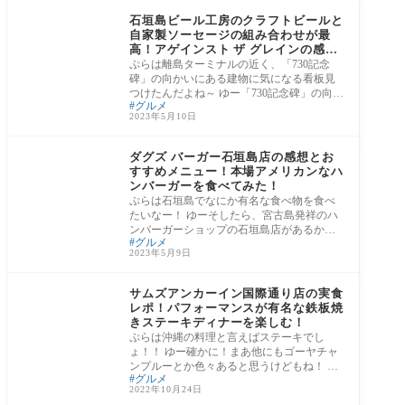
リア
石垣島ビール工房のクラフトビールと
自家製ソーセージの組み合わせが最
高！アゲインスト ザ グレインの感想
と実食レポート！
ぷらは離島ターミナルの近く、「730記念
碑」の向かいにある建物に気になる看板見
つけたんだよね～ ゆー「730記念碑」の向か
グルメ
い…、
2023年5月10日
石垣島・八重山諸島エ
リア
ダグズ バーガー石垣島店の感想とお
すすめメニュー！本場アメリカンなハ
ンバーガーを食べてみた！
ぷらは石垣島でなにか有名な食べ物を食べ
たいなー！ ゆーそしたら、宮古島発祥のハ
ンバーガーショップの石垣島店があるから
グルメ
ここ
2023年5月9日
⑪沖縄
サムズアンカーイン国際通り店の実食
レポ！パフォーマンスが有名な鉄板焼
きステーキディナーを楽しむ！
ぷらは沖縄の料理と言えばステーキでし
ょ！！ ゆー確かに！まあ他にもゴーヤチャ
ンプルーとか色々あると思うけどもね！ ぷ
グルメ
らはと
2022年10月24日