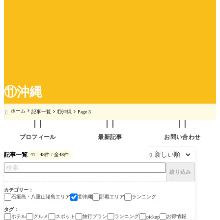
⑪沖縄
ホーム
記事一覧
⑪沖縄
Page 3




プロフィール
最新記事
お問い合わせ
記事一覧
41 - 48件 / 全48件

絞り込み
カテゴリー
石垣島・八重山諸島エリア
⑪沖縄
那覇エリア
ランニング
タグ
ホテル
グルメ
スポット
旅行プラン
ランニング
お得情報
pickup
石垣島・八重山諸島エ