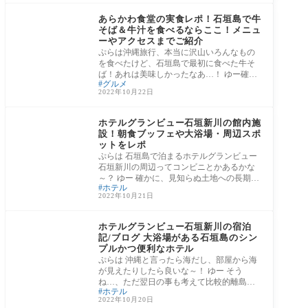
石垣島・八重山諸島エ
リア
あらかわ食堂の実食レポ！石垣島で牛
そば＆牛汁を食べるならここ！メニュ
ーやアクセスまでご紹介
ぷらは沖縄旅行、本当に沢山いろんなもの
を食べたけど、石垣島で最初に食べた牛そ
ば！あれは美味しかったなあ…！ ゆー確か
グルメ
に！
2022年10月22日
石垣島・八重山諸島エ
リア
ホテルグランビュー石垣新川の館内施
設！朝食ブッフェや大浴場・周辺スポ
ットをレポ
ぷらは 石垣島で泊まるホテルグランビュー
石垣新川の周辺ってコンビニとかあるかな
～？ ゆー 確かに、見知らぬ土地への長期旅
ホテル
行だ
2022年10月21日
石垣島・八重山諸島エ
リア
ホテルグランビュー石垣新川の宿泊
記/ブログ 大浴場がある石垣島のシン
プルかつ便利なホテル
ぷらは 沖縄と言ったら海だし、部屋から海
が見えたりしたら良いな～！ ゆー そう
ね…、ただ翌日の事も考えて比較的離島タ
ホテル
ーミナル
2022年10月20日