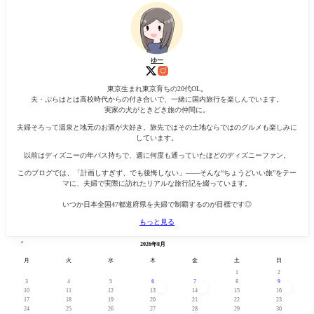
ゆー
東京生まれ東京育ちの20代OL。
夫・ぷらはとは高校時代からの付き合いで、一緒に国内旅行を楽しんでいます。
実家の犬がときどき旅の仲間に。
夫婦そろって温泉と地元のお酒が大好き。旅先ではその土地ならではのグルメも楽しみに
しています。
以前はディズニーの年パス持ちで、週に何度も通っていたほどのディズニーファン。
このブログでは、「計画しすぎず、でも後悔しない」——そんな“ちょうどいい旅”をテー
マに、夫婦で実際に訪れたリアルな旅行記を綴っています。
いつか日本全国47都道府県を夫婦で制覇するのが目標です◎
もっと見る
« 7月
2026年8月
月
火
水
木
金
土
日
1
2
3
4
5
6
7
8
9
10
11
12
13
14
15
16
17
18
19
20
21
22
23
24
25
26
27
28
29
30