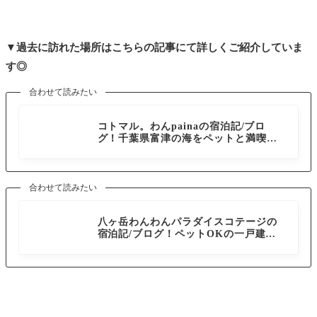
▼過去に訪れた場所はこちらの記事にて詳しくご紹介していま
す◎
合わせて読みたい
千葉県
コトマル。わんpainaの宿泊記/ブロ
グ！千葉県富津の海をペットと満喫で
きる快適ハワイアンコテージ
合わせて読みたい
山梨県
八ヶ岳わんわんパラダイスコテージの
宿泊記/ブログ！ペットOKの一戸建て
コテージに泊まって愛犬と楽しむ1泊2
日