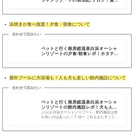
シャンリゾートの宿泊記/ブログ！愛犬
と過ごす1泊2日の楽しみ方と注意点
浜焼きが食べ放題！夕食・朝食について
合わせて読みたい
千葉県
ペットと行く南房総温泉白浜オーシャ
ンリゾートの夕食/朝食レポ！ホタテに
牡蠣が食べ放題の豪華浜焼きブッフェ
に注目
屋外プールに大浴場も！人も犬も楽しい館内施設について
合わせて読みたい
ペットと行く南房総温泉白浜オーシャ
ンリゾートの館内施設レポ！犬も人も
楽しめる豊富な施設に大満足
ぷらは 白浜オーシャンリゾート、館内施設は何
か良いのはあった～？ ゆー これもまたすごくっ
てね、プールも大浴場もオーシャンビ