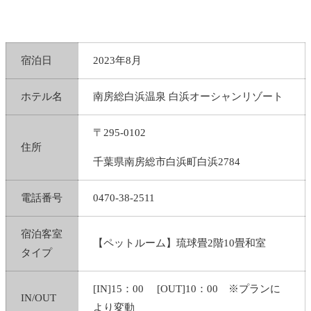
宿泊日
2023年8月
ホテル名
南房総白浜温泉 白浜オーシャンリゾート
〒295-0102
住所
千葉県南房総市白浜町白浜2784
電話番号
0470-38-2511
宿泊客室
【ペットルーム】琉球畳2階10畳和室
タイプ
[IN]15：00 [OUT]10：00 ※プランに
IN/OUT
より変動