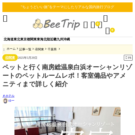
“ちょうどいい旅”をテーマにしたリアルな国内旅行ブログ





0

0
北海道
東北
東京都
関東
東海
北陸
近畿
九州
沖縄
ホーム
記事一覧
④関東
千葉県

④関東

2025年5月29日
PR
ペットと行く南房総温泉白浜オーシャンリゾ
ートのペットルームレポ！客室備品やアメ
ニティまで詳しく紹介
ホテル
ゆー