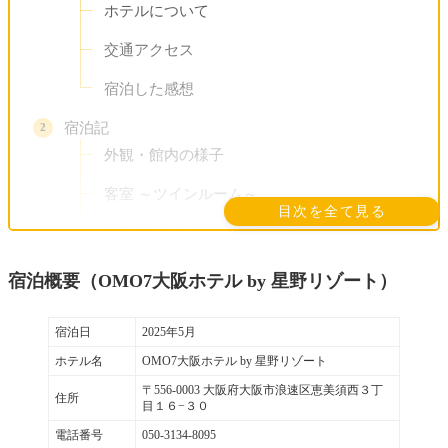
ホテルについて
交通アクセス
宿泊した感想
宿泊記
外観・館内の様子
客室 ～ツインルーム～
目次を全て見る
館内サービス＆アクティビティ
クラフトビール＆たこ焼きが食べ放題！
宿泊概要（OMO7大阪ホテル by 星野リゾート）
「湯上りご近所スタンド」
ガーデンエリア「みやぐりん」
宿泊日
2025年5月
ホテル名
OMO7大阪ホテル by 星野リゾート
自分で荷物を出し入れできる無料ロッカ
〒556-0003 大阪府大阪市浪速区恵美須西３丁
ー
住所
目１６−３０
大阪お風呂屋文化を感じる「湯屋」
電話番号
050-3134-8095