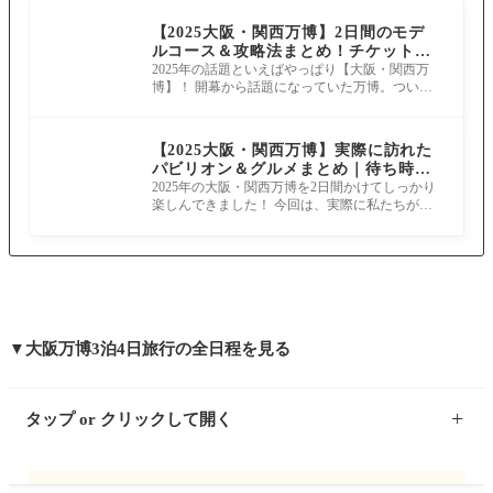
【2025大阪・関西万博】2日間のモデ
ルコース＆攻略法まとめ！チケット購
入・便利ワザ・回り方を徹底解説
2025年の話題といえばやっぱり【大阪・関西万
博】！ 開幕から話題になっていた万博。ついに
先日、2日間かけてしっかり楽しんできま
【2025大阪・関西万博】実際に訪れた
パビリオン＆グルメまとめ｜待ち時
間・所要時間・感想をネタバレなしで
2025年の大阪・関西万博を2日間かけてしっかり
楽しんできました！ 今回は、実際に私たちが回
徹底比較！
ったパビリオン＆レストランの感想を、
▼大阪万博3泊4日旅行の全日程を見る
タップ or クリックして開く