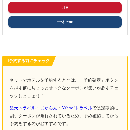
新大阪
「焼きそばセンター」
でディナー
JTB
🛏️
スマイルホテル新大阪
一休.com
DAY４
新世界
「いるり」
でランチ＆乾杯
新世界エリア（
スマートボール
）＆道頓堀エリ
アを散策

予約する前にチェック
梅田
「ぎふや」
再訪。そして乾杯。
伊丹空港→羽田空港
ネットでホテルを予約するときは、「予約確定」ボタン
を押す前にちょっとオトクなクーポンが無いか必ずチェ
ックしましょう！
楽天トラベル
・
じゃらん
・
Yahoo!トラベル
では定期的に
▼大阪・関西万博で実際に訪れたパビリオンのレポまとめ
割引クーポンが発行されているため、予め確認してから
合わせて読みたい
予約をするのがおすすめです。