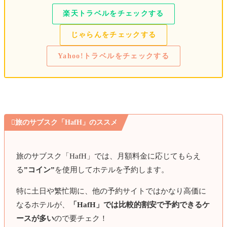
【2025大阪・関西万博】実際に訪
れたパビリオン＆グルメまとめ｜
楽天トラベルをチェックする
待ち時間・所要時間・感想をネタ
2025年の大阪・関西万博を2日間かけてし
っかり楽しんできました！ 今回は、実際に
バレなしで徹底比較！
私たちが回ったパビリオン＆レストランの
じゃらんをチェックする
感想を、
Yahoo!トラベルをチェックする
▼大阪・関西万博のモデルコース＆攻略法まとめ！チケッ
ト購入・便利ワザ・回り方
合わせて読みたい

旅のサブスク「HafH」のススメ
【2025大阪・関西万博】2日間の
モデルコース＆攻略法まとめ！チ
ケット購入・便利ワザ・回り方を
2025年の話題といえばやっぱり【大阪・関
旅のサブスク「HafH」では、月額料金に応じてもらえ
西万博】！ 開幕から話題になっていた万
徹底解説
る
”コイン”
を使用してホテルを予約します。
博。ついに先日、2日間かけてしっかり楽
しんできま
特に土日や繁忙期に、他の予約サイトではかなり高価に
なるホテルが、
「HafH」では比較的割安で予約できるケ
ースが多い
ので要チェク！