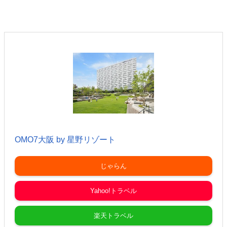
DAY１
羽田空港→伊丹空港
大阪・関西万博１日目
🛏️
OMO7大阪 by 星野リゾート
DAY２
新世界
「味の大丸」
でランチ＆乾杯
新世界エリア散策 /
スマートボール
で遊ぶ
OMO7大阪 by 星野リゾート
梅田エリア
「ぎふや」
で乾杯
梅田エリア
「勝男」で
再度乾杯
じゃらん
🛏️
イビスバジェット梅田
Yahoo!トラベル
DAY３
楽天トラベル
大阪・関西万博２日目