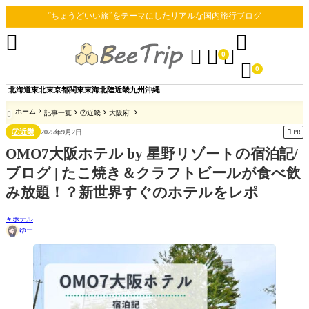
“ちょうどいい旅”をテーマにしたリアルな国内旅行ブログ





0

0
北海道
東北
東京都
関東
東海
北陸
近畿
九州
沖縄
ホーム
記事一覧
⑦近畿
大阪府

⑦近畿

2025年9月2日
PR
OMO7大阪ホテル by 星野リゾートの宿泊記/
ブログ | たこ焼き＆クラフトビールが食べ飲
み放題！？新世界すぐのホテルをレポ
ホテル
ゆー