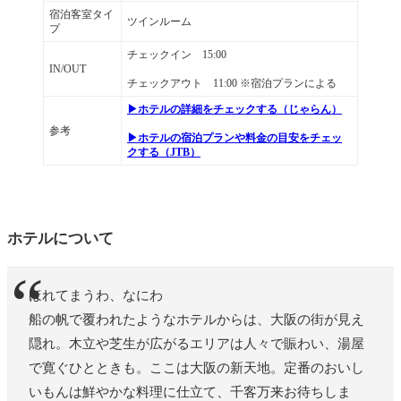
宿泊客室タイ
ホテル併設レストラン＆カフェ・朝食ブ
ツインルーム
プ
ッフェ
チェックイン 15:00
IN/OUT
自動販売機・製氷機・電子レンジ完備
チェックアウト 11:00 ※宿泊プランによる
▶ホテルの詳細をチェックする（じゃらん）
まとめ
参考
▶ホテルの宿泊プランや料金の目安をチェッ
クする（JTB）
ホテルについて
ほれてまうわ、なにわ
船の帆で覆われたようなホテルからは、大阪の街が見え
隠れ。木立や芝生が広がるエリアは人々で賑わい、湯屋
で寛ぐひとときも。ここは大阪の新天地。定番のおいし
いもんは鮮やかな料理に仕立て、千客万来お待ちしま