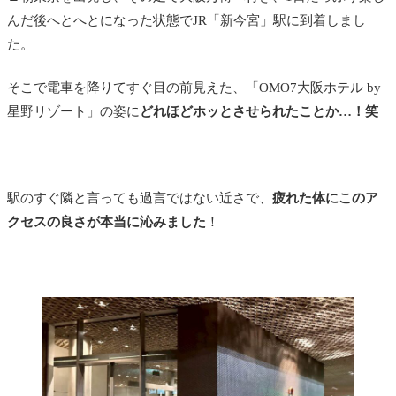
んだ後へとへとになった状態でJR「新今宮」駅に到着しまし
た。
そこで電車を降りてすぐ目の前見えた、「OMO7大阪ホテル by
星野リゾート」の姿に
どれほどホッとさせられたことか…！笑
駅のすぐ隣と言っても過言ではない近さで、
疲れた体にこのア
クセスの良さが本当に沁みました
！