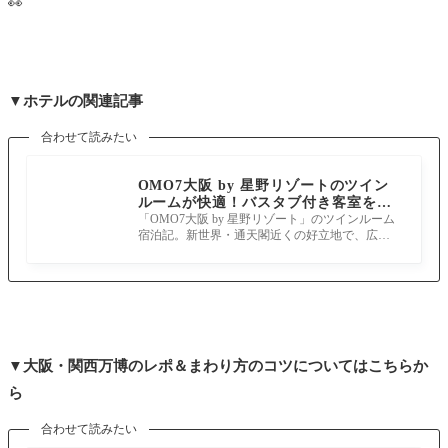
👀
▼ホテルの関連記事
合わせて読みたい
OMO7大阪 by 星野リゾートのツイン
ルームが快適！バスタブ付き客室をア
メニティまで詳細レポ
「OMO7大阪 by 星野リゾート」のツインルーム
宿泊記。新世界・通天閣近くの好立地で、広々
客室やバスタブ付きバスルーム、豊富なア
▼大阪・関西万博のレポ＆まわり方のコツについてはこちらか
ら
合わせて読みたい