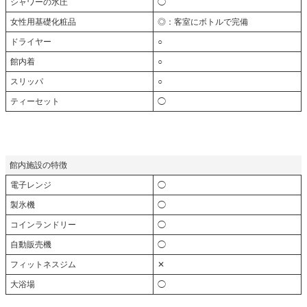
シャワーの水圧
◯
女性用基礎化粧品
◎：客室にボトルで完備
ドライヤー
○
館内着
○
スリッパ
○
ティーセット
◯
館内施設の特徴
電子レンジ
◯
製氷機
◯
コインランドリー
◯
自動販売機
◯
フィットネスジム
✕
大浴場
◯