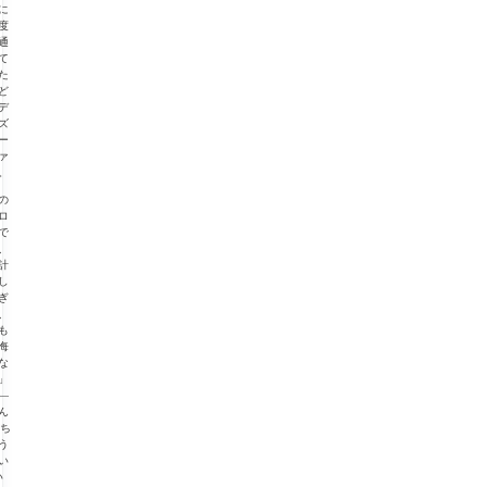
に
度
通
て
た
ど
デ
ズ
ー
ァ
。
の
ロ
で
、
計
し
ぎ
、
も
悔
な
」
—
ん
“ち
う
い
い