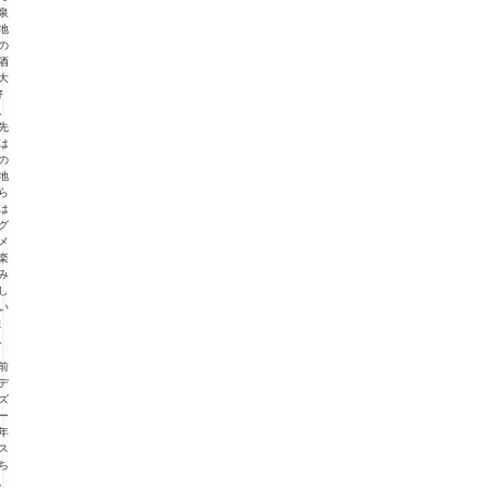
泉
地
の
酒
大
好
。
先
は
の
地
ら
は
グ
メ
楽
み
し
い
ま
。
前
デ
ズ
ー
年
ス
ち
、