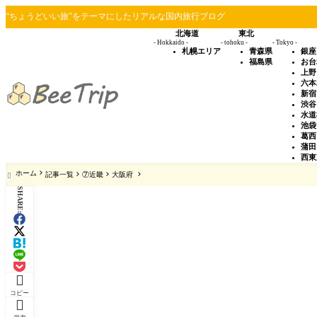
“ちょうどいい旅”をテーマにしたリアルな国内旅行ブログ
北海道
東北
- Hokkaido -
- tohoku -
- Tokyo -
札幌エリア
青森県
銀座
福島県
お台
上野
六本
新宿
渋谷
水道
池袋
葛西
蒲田
西東
ホーム
記事一覧
⑦近畿
大阪府

SHARE:

コピー
