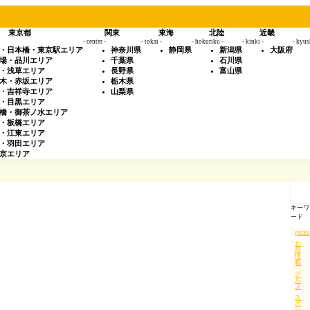
東京都
関東
東海
北陸
近畿
- center -
- tokai -
- hokuriku -
- kinki -
- kyus
・日本橋・東京駅エリア
神奈川県
静岡県
新潟県
大阪府
場・品川エリア
千葉県
石川県
・浅草エリア
長野県
富山県
木・赤坂エリア
栃木県
・吉祥寺エリア
山梨県
・目黒エリア
橋・御茶ノ水エリア
・板橋エリア
・江東エリア
・羽田エリア
京エリア
記
事
を
キーワ
検
ード
索
pick
お
得
情
報
グ
ル
メ
ス
ポ
ッ