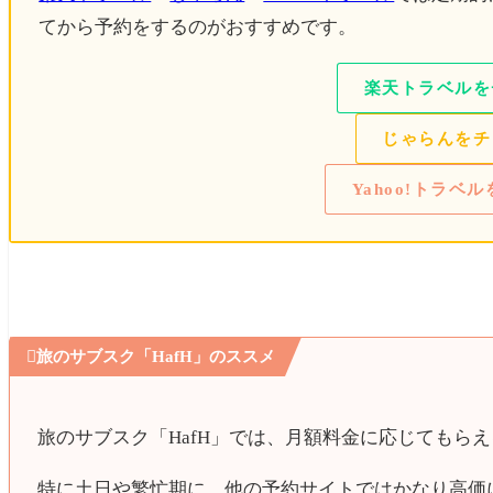
🛏️
スマイルホテル新大阪
てから予約をするのがおすすめです。
DAY４
楽天トラベルを
新世界
「いるり」
でランチ＆乾杯
じゃらんをチ
新世界エリア（
スマートボール
）＆道頓堀エリ
梅田
「ぎふや」
再訪。そして乾杯。
Yahoo!トラベ
伊丹空港→羽田空港

旅のサブスク「HafH」のススメ
▼大阪・関西万博で実際に訪れたパビリオンのレポま
合わせて読みたい
旅のサブスク「HafH」では、月額料金に応じてもらえ
【2025大阪・関西万博】実
要時間・感想をネタバレなしで
特に土日や繁忙期に、他の予約サイトではかなり高価