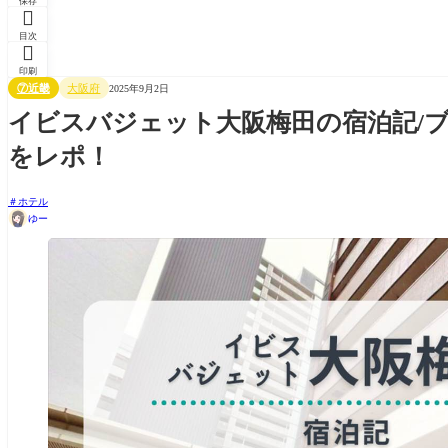
保存

目次

印刷
⑦近畿
大阪府
2025年9月2日
イビスバジェット大阪梅田の宿泊記/ブ
をレポ！
ホテル
ゆー