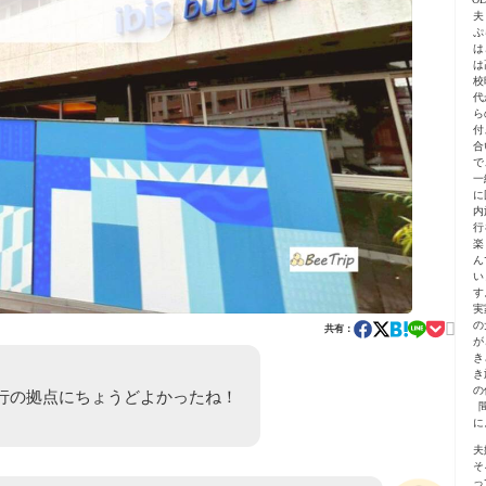
夫
ぷ
は
は
校
代
ら
付
合
で
一
に
内
行
楽
ん
い
す
実

の
共有：
が
き
き
の
行の拠点にちょうどよかったね！
に
夫
そ
っ