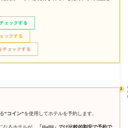
チェックする
ェックする
アを散策
ルをチェックする
とめ
る
”コイン”
を使用してホテルを予約します。
際に訪れたパビリオン＆グルメまとめ｜待ち時間・所
徹底比較！
になるホテルが、
「HafH」では比較的割安で予約で