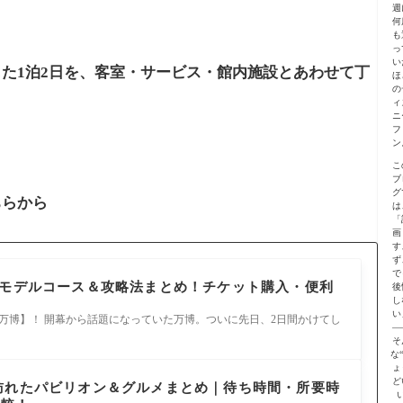
週
何
も
っ
い
た1泊2日を、客室・サービス・館内施設とあわせて丁
ほ
の
ィ
ニ
フ
ン
こ
ブ
グ
ちらから
は
「
画
す
ず
で
間のモデルコース＆攻略法まとめ！チケット購入・便利
後
し
い
西万博】！ 開幕から話題になっていた万博。ついに先日、2日間かけてし
—
そ
な
ょ
ど
に訪れたパビリオン＆グルメまとめ｜待ち時間・所要時