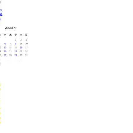
◎
っ
見
る
月 »
« 7月
2025年8月
火
水
木
金
土
日
1
2
3
5
6
7
8
9
10
2
13
14
15
16
17
9
20
21
22
23
24
6
27
28
29
30
31
宿泊
概要
（イ
ビス
バジ
ェッ
ト大
阪梅
田）
ホ
テ