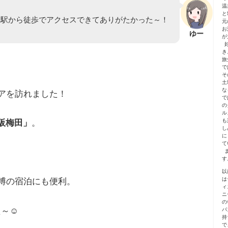
温
と
阪駅から徒歩でアクセスできてありがたかった～！
元
お
ゆー
が
き
旅
で
そ
土
な
リアを訪れました！
で
の
ル
も
阪梅田」
。
し
に
て
す
以
は
万博の宿泊にも便利。
ィ
ニ
の
～☺️
パ
持
で