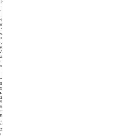
”を
ー
マ
、
婦
実
に
れ
リ
ル
旅
記
綴
て
ま
。
つ
日
全
47
道
県
夫
で
覇
る
が
標
す