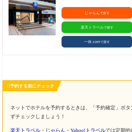
🛏️
OMO7大阪 by 星野リゾート
じゃらん
DAY２
楽天トラベル
新世界
「味の大丸」
でランチ＆乾杯
一休.com
新世界エリア散策 /
スマートボール
で遊ぶ
梅田エリア
「ぎふや」
で乾杯
梅田エリア
「勝男」で
再度乾杯
🛏️
イビスバジェット梅田

予約する前にチェック
DAY３
ネットでホテルを予約するときは、「予約確定」ボタ
大阪・関西万博２日目
ずチェックしましょう！
新大阪
「焼きそばセンター」
でディナー
楽天トラベル
・
じゃらん
・
Yahoo!トラベル
では定期的