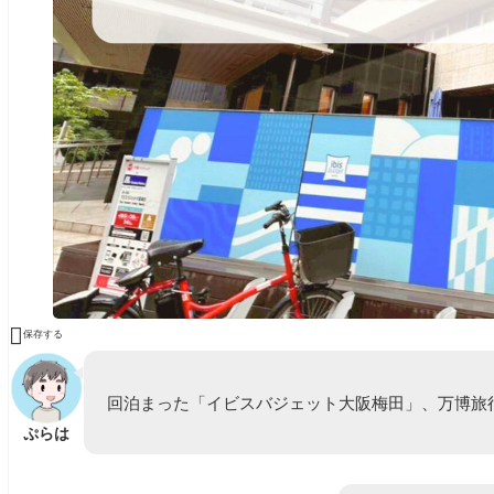

保存する
回泊まった「イビスバジェット大阪梅田」、万博旅
ぷらは