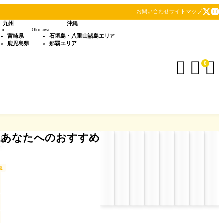
お問い合わせ
サイトマップ
九州
沖縄
hu -
- Okinawa -
宮崎県
石垣島・八重山諸島エリア
鹿児島県
那覇エリア



0
あなたへのおすすめ
up