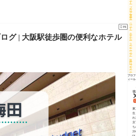
ト
ブ
ロ
グ
運
営
ペ
ッ

PR
ト
ホ
ログ | 大阪駅徒歩圏の便利なホテル
テ
ル
ラ
ン
ニ
ン
グ
旅
行
プ
ラ
ン
プロフ
ィール
ゆ
東
生
れ
京
ち
2
O