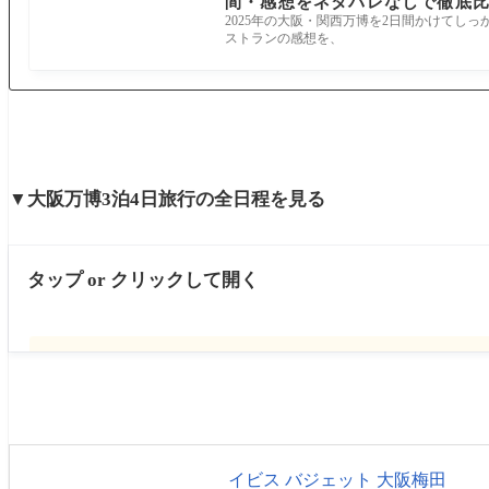
間・感想をネタバレなしで徹底
2025年の大阪・関西万博を2日間かけてし
ストランの感想を、
▼大阪万博3泊4日旅行の全日程を見る
タップ or クリックして開く
DAY１
羽田空港→伊丹空港
イビス バジェット 大阪梅田
大阪・関西万博１日目