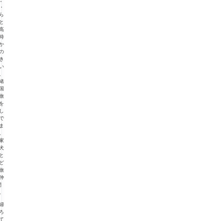
・
ら
と
高
時
か
の
き
い
、
緒
国
旅
を
し
で
ま
。
家
犬
と
ど
旅
仲
間
。
婦
ろ
て