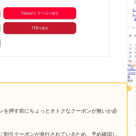
も
Yahoo!トラベル
と
9
JTB
月
4
11
1
18
1
25
2
にほん
ブログ
村
目次
ンを押す前にちょっとオトクなクーポンが無いか必
に割引クーポンが発行されているため、予め確認し