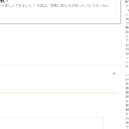
比較！
旅
っかり楽しんできました！ 今回は、実際に私たちが回ったパビリオン＆レ
テ
に
夫
で
際
訪
た
ア
な
行
を
っ
い
す
い
か
本
国
都
府
を
婦
制
す
の
目
で