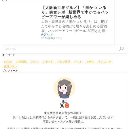
大阪府
【大阪新世界グルメ】「串かつ いる
り」実食レポ | 新世界で串かつ＆ハッ
ピーアワーが楽しめる
大阪・新世界の「串かつ いるり」は、揚げ
たて串かつと名物どて焼きが楽しめる居酒
屋。ハッピーアワーでビール180円とお得！
グルメ
観光
2025年8月18日
記
事
を
キーワード
検
索
pickup
お得情報
グルメ
スポット
ブログ運営
ペット
ホテル
ランニング
旅行プラン
プロフィール
ゆー
東京生まれ東京育ちの20代OL。
夫・ぷらはとは高校時代からの付き合いで、一緒に国内旅行を楽しんでいます。
実家の犬がときどき旅の仲間に。
夫婦そろって温泉と地元のお酒が大好き。旅先ではその土地ならではのグルメも楽しみに