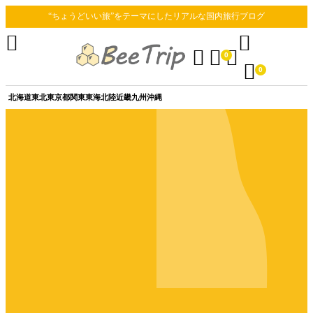
“ちょうどいい旅”をテーマにしたリアルな国内旅行ブログ





0

0
北海道
東北
東京都
関東
東海
北陸
近畿
九州
沖縄