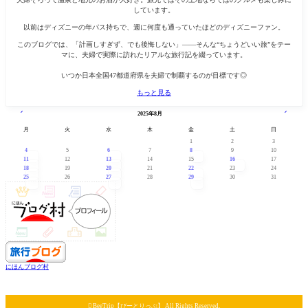
しています。
以前はディズニーの年パス持ちで、週に何度も通っていたほどのディズニーファン。
このブログでは、「計画しすぎず、でも後悔しない」——そんな“ちょうどいい旅”をテー
マに、夫婦で実際に訪れたリアルな旅行記を綴っています。
いつか日本全国47都道府県を夫婦で制覇するのが目標です◎
もっと見る
« 7月
9月 »
2025年8月
月
火
水
木
金
土
日
1
2
3
4
5
6
7
8
9
10
11
12
13
14
15
16
17
18
19
20
21
22
23
24
25
26
27
28
29
30
31
にほんブログ村

BeeTrip【びーとりっぷ】 All Rights Reserved.