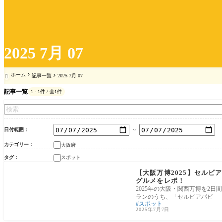
2025 7月 07
ホーム
記事一覧
2025 7月 07

記事一覧
1 - 1件 / 全1件
日付範囲
～
カテゴリー
大阪府
タグ
スポット
大阪府
【大阪万博2025】セルビ
グルメをレポ！
2025年の大阪・関西万博を2
ランのうち、「セルビアパビ
スポット
2025年7月7日