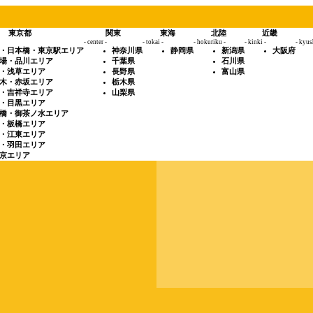
東京都
関東
東海
北陸
近畿
- center -
- tokai -
- hokuriku -
- kinki -
- kyus
・日本橋・東京駅エリア
神奈川県
静岡県
新潟県
大阪府
場・品川エリア
千葉県
石川県
・浅草エリア
長野県
富山県
木・赤坂エリア
栃木県
・吉祥寺エリア
山梨県
・目黒エリア
橋・御茶ノ水エリア
・板橋エリア
・江東エリア
・羽田エリア
京エリア