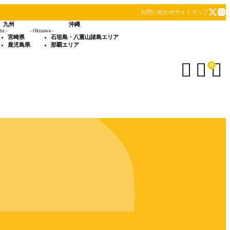
お問い合わせ
サイトマップ
九州
沖縄
hu -
- Okinawa -
宮崎県
石垣島・八重山諸島エリア
鹿児島県
那覇エリア



0