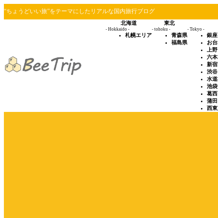
“ちょうどいい旅”をテーマにしたリアルな国内旅行ブログ
北海道
東北
- Hokkaido -
- tohoku -
- Tokyo -
札幌エリア
青森県
銀座
福島県
お台
上野
六本
新宿
渋谷
水道
池袋
葛西
蒲田
西東