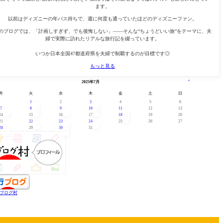
ます。
以前はディズニーの年パス持ちで、週に何度も通っていたほどのディズニーファン。
のブログでは、「計画しすぎず、でも後悔しない」——そんな“ちょうどいい旅”をテーマに、夫
婦で実際に訪れたリアルな旅行記を綴っています。
いつか日本全国47都道府県を夫婦で制覇するのが目標です◎
もっと見る
« 6月
8月 »
2025年7月
月
火
水
木
金
土
日
1
2
3
4
5
6
7
8
9
10
11
12
13
14
15
16
17
18
19
20
21
22
23
24
25
26
27
28
29
30
31
ブログ村