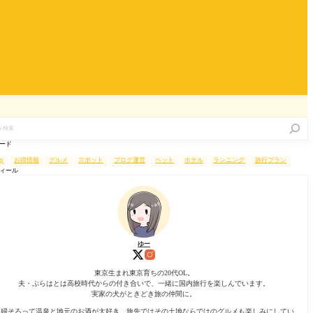
ード
up
お得情報
グルメ
スポット
ブログ運営
ペット
ホテル
ランニング
旅行プラン
ィール
ゆー
東京生まれ東京育ちの20代OL。
夫・ぷらはとは高校時代からの付き合いで、一緒に国内旅行を楽しんでいます。
実家の犬がときどき旅の仲間に。
夫婦そろって温泉と地元のお酒が大好き。旅先ではその土地ならではのグルメも楽しみにしてい