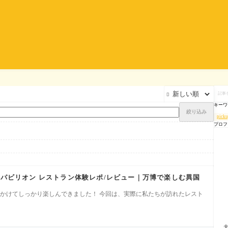
記

事
を
キーワ
検
絞り込み
索
pick
プロフ
アパビリオン レストラン体験レポ/レビュー｜万博で楽しむ異国
日間かけてしっかり楽しんできました！ 今回は、実際に私たちが訪れたレスト