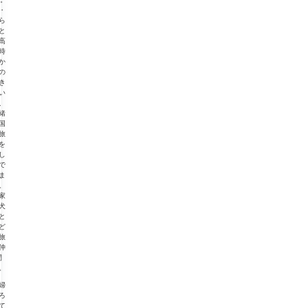
・
ら
と
高
時
か
の
き
い
、
緒
国
旅
を
し
で
ま
。
家
犬
と
ど
旅
仲
間
。
婦
ろ
て