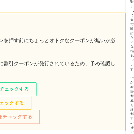
旅
テ
に
夫
で
際
訪
た
ンを押す前にちょっとオトクなクーポンが無いか必
ア
な
行
を
っ
に割引クーポンが発行されているため、予め確認し
い
す
い
か
本
チェックする
国
都
府
ェックする
を
婦
制
ルをチェックする
す
の
目
で