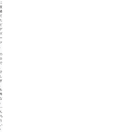
に
度
通
て
た
ど
デ
ズ
ー
ァ
。
の
ロ
で
、
計
し
ぎ
、
も
悔
な
」
—
ん
“ち
う
い
い