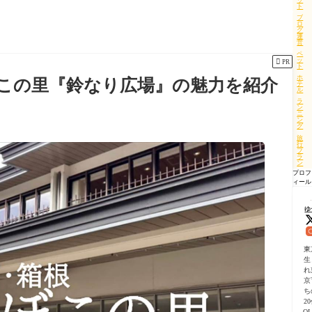
ト
ブ
ロ
グ
運
営
ペ
ッ

PR
ト
ホ
この里『鈴なり広場』の魅力を紹介
テ
ル
ラ
ン
ニ
ン
グ
旅
行
プ
ラ
ン
プロフ
ィール
ゆ
東
生
れ
京
ち
2
O