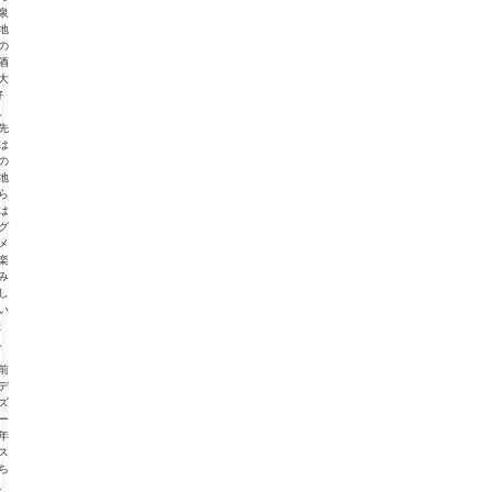
泉
地
の
酒
大
好
。
先
は
の
地
ら
は
グ
メ
楽
み
し
い
ま
。
前
デ
ズ
ー
年
ス
ち
、