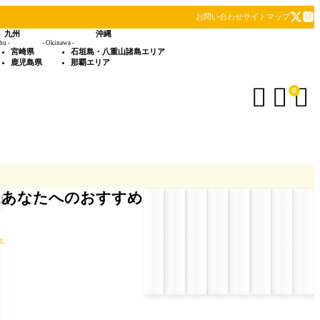
お問い合わせ
サイトマップ
九州
沖縄
hu -
- Okinawa -
宮崎県
石垣島・八重山諸島エリア
鹿児島県
那覇エリア



0
あなたへのおすすめ
up