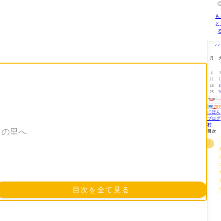
も
と
1
月
4
11
1
18
1
25
2
にほん
ブログ
村
この里へ
目次
目次を全て見る
も！