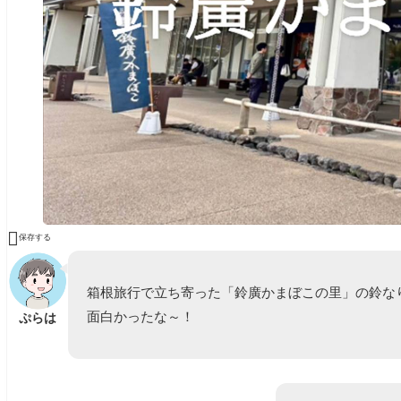

保存する
箱根旅行で立ち寄った「鈴廣かまぼこの里」の鈴な
面白かったな～！
ぷらは