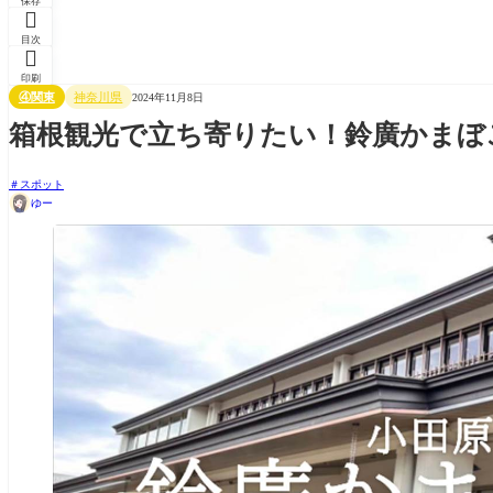
保存

目次

印刷
④関東
神奈川県
2024年11月8日
箱根観光で立ち寄りたい！鈴廣かまぼ
スポット
ゆー