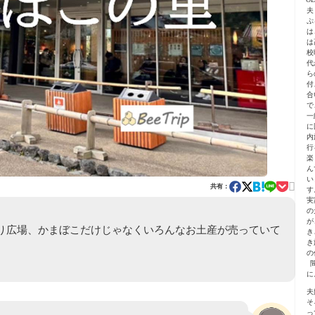
夫
ぷ
は
は
校
代
ら
付
合
で
一
に
内
行
楽
ん
い

共有：
す
実
の
が
り広場、かまぼこだけじゃなくいろんなお土産が売っていて
き
き
の
に
夫
そ
っ