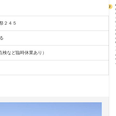
きる
て楽しい！
風祭２４５
なる
点検など臨時休業あり）