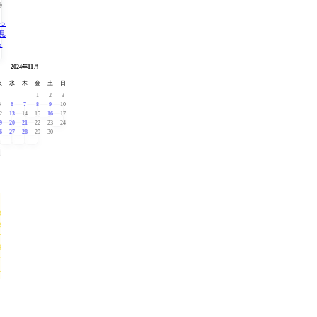
◎
っ
見
る
2月 »
« 10月
2024年11月
火
水
木
金
土
日
1
2
3
5
6
7
8
9
10
2
13
14
15
16
17
9
20
21
22
23
24
6
27
28
29
30
「鈴
廣か
まぼ
この
里」
につ
いて
ア
ク
セ
ス