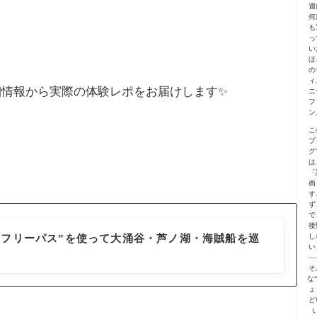
週
何
も
っ
い
ほ
の
ィ
情報から実際の体験レポをお届けします✨️
ニ
フ
ン
こ
ブ
グ
は
「
画
す
ず
で
後
箱根フリーパス”を使って大涌谷・芦ノ湖・海賊船を巡
し
い
—
そ
な
ょ
ど