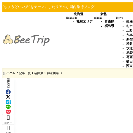
“ちょうどいい旅”をテーマにしたリアルな国内旅行ブログ
北海道
東北
- Hokkaido -
- tohoku -
- Tokyo -
札幌エリア
青森県
銀座
福島県
お台
上野
六本
新宿
渋谷
水道
池袋
葛西
蒲田
西東
ホーム
記事一覧
④関東
神奈川県

SHARE:

コピー
