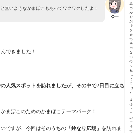
温
こと無いようなかまぼこもあってワクワクしたよ！
と
元
ゆー
お
が
き
旅
で
そ
土
しんできました！
な
で
の
ル
も
し
に
て
の人気スポットを訪れましたが、その中で2日目に立ち
す
以
は
ィ
、かまぼこのためのかまぼこテーマパーク！
ニ
の
パ
持
るのですが、今回はそのうちの
「鈴なり広場」
を訪れま
で