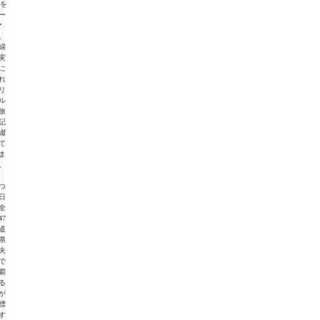
”を
ー
マ
、
婦
実
に
れ
リ
ル
旅
記
綴
て
ま
。
つ
日
全
47
道
県
夫
で
覇
る
が
標
す