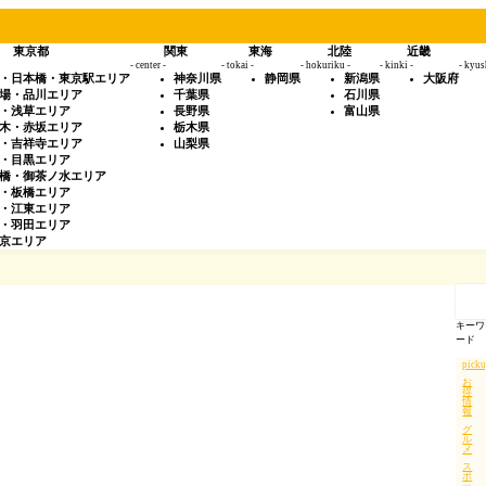
東京都
関東
東海
北陸
近畿
- center -
- tokai -
- hokuriku -
- kinki -
- kyus
・日本橋・東京駅エリア
神奈川県
静岡県
新潟県
大阪府
場・品川エリア
千葉県
石川県
・浅草エリア
長野県
富山県
木・赤坂エリア
栃木県
・吉祥寺エリア
山梨県
・目黒エリア
橋・御茶ノ水エリア
・板橋エリア
・江東エリア
・羽田エリア
京エリア
記
事
を
キーワ
検
ード
索
pick
お
得
情
報
グ
ル
メ
ス
ポ
ッ