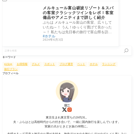
富山県
メルキュール富山砺波リゾート＆スパ
の客室クラシックツインをレポ！客室
備品やアメニティまで詳しく紹介
ぷらは メルキュール富山の客室、広々して
いたね～！ うん！ゆっくり寛げて良かった
～！ 私たちは先日春の旅行で富山県を訪れ
ホテル
ま
2024年6月3日
記
事
を
キーワード
検
索
pickup
お得情報
グルメ
スポット
ブログ運営
ペット
ホテル
ランニング
旅行プラン
プロフィール
ゆー
東京生まれ東京育ちの20代OL。
夫・ぷらはとは高校時代からの付き合いで、一緒に国内旅行を楽しんでいます。
実家の犬がときどき旅の仲間に。
夫婦そろって温泉と地元のお酒が大好き。旅先ではその土地ならではのグルメも楽しみに