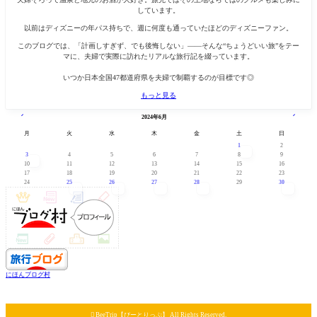
しています。
以前はディズニーの年パス持ちで、週に何度も通っていたほどのディズニーファン。
このブログでは、「計画しすぎず、でも後悔しない」——そんな“ちょうどいい旅”をテー
マに、夫婦で実際に訪れたリアルな旅行記を綴っています。
いつか日本全国47都道府県を夫婦で制覇するのが目標です◎
もっと見る
« 5月
7月 »
2024年6月
月
火
水
木
金
土
日
1
2
3
4
5
6
7
8
9
10
11
12
13
14
15
16
17
18
19
20
21
22
23
24
25
26
27
28
29
30
にほんブログ村

BeeTrip【びーとりっぷ】 All Rights Reserved.