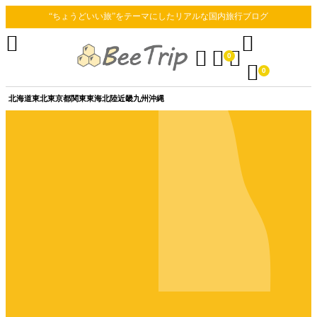
“ちょうどいい旅”をテーマにしたリアルな国内旅行ブログ





0

0
北海道
東北
東京都
関東
東海
北陸
近畿
九州
沖縄