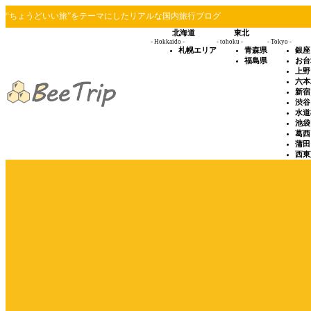
“ちょうどいい旅”をテーマにしたリアルな国内旅行ブログ
北海道
東北
- Hokkaido -
- tohoku -
- Tokyo -
札幌エリア
青森県
銀座
福島県
お台
上野
六本
新宿
渋谷
水道
池袋
葛西
蒲田
西東