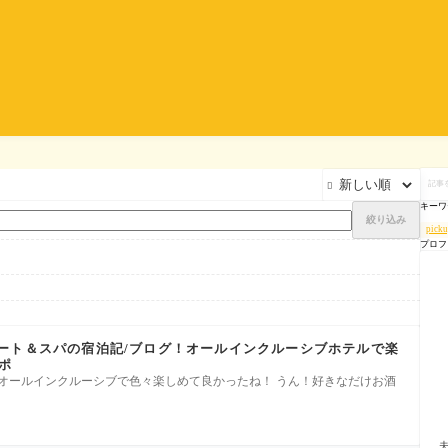
記

事
を
キーワ
検
絞り込み
索
pick
プロフ
ート＆スパの宿泊記/ブログ！オールインクルーシブホテルで楽
ポ
、オールインクルーシブで色々楽しめて良かったね！ うん！好きなだけお酒