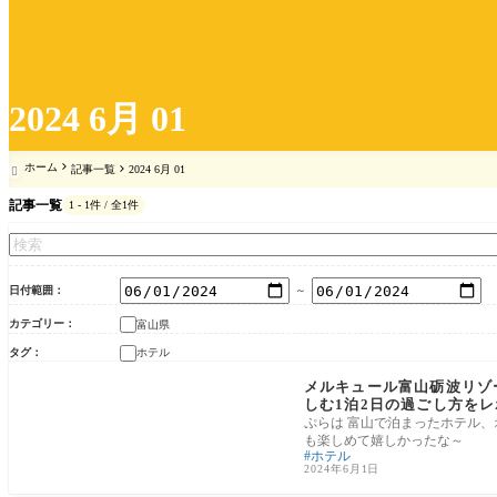
2024 6月 01
ホーム
記事一覧
2024 6月 01

記事一覧
1 - 1件 / 全1件
日付範囲
～
カテゴリー
富山県
タグ
ホテル
富山県
メルキュール富山砺波リゾ
しむ1泊2日の過ごし方をレ
ぷらは 富山で泊まったホテル
も楽しめて嬉しかったな～
ホテル
2024年6月1日