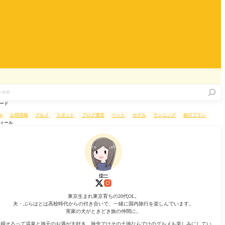
ード
up
お得情報
グルメ
スポット
ブログ運営
ペット
ホテル
ランニング
旅行プラン
ィール
ゆー
東京生まれ東京育ちの20代OL。
夫・ぷらはとは高校時代からの付き合いで、一緒に国内旅行を楽しんでいます。
実家の犬がときどき旅の仲間に。
夫婦そろって温泉と地元のお酒が大好き。旅先ではその土地ならではのグルメも楽しみにしてい