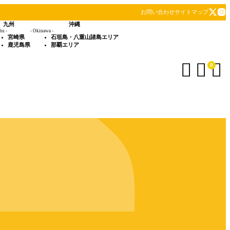
お問い合わせ
サイトマップ
九州
沖縄
hu -
- Okinawa -
宮崎県
石垣島・八重山諸島エリア
鹿児島県
那覇エリア



0