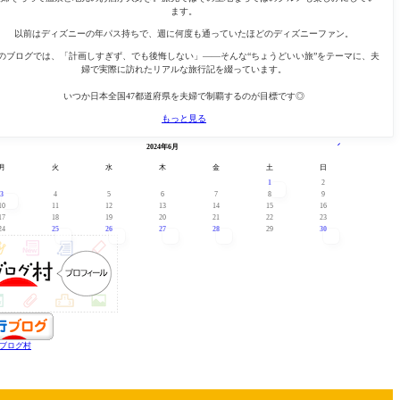
ます。
以前はディズニーの年パス持ちで、週に何度も通っていたほどのディズニーファン。
のブログでは、「計画しすぎず、でも後悔しない」——そんな“ちょうどいい旅”をテーマに、夫
婦で実際に訪れたリアルな旅行記を綴っています。
いつか日本全国47都道府県を夫婦で制覇するのが目標です◎
もっと見る
« 5月
7月 »
2024年6月
月
火
水
木
金
土
日
1
2
3
4
5
6
7
8
9
10
11
12
13
14
15
16
17
18
19
20
21
22
23
24
25
26
27
28
29
30
ブログ村