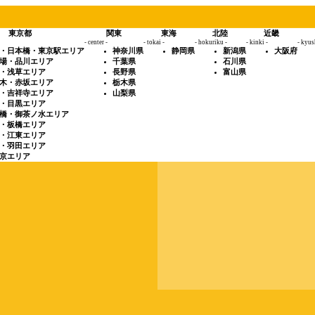
東京都
関東
東海
北陸
近畿
- center -
- tokai -
- hokuriku -
- kinki -
- kyus
・日本橋・東京駅エリア
神奈川県
静岡県
新潟県
大阪府
場・品川エリア
千葉県
石川県
・浅草エリア
長野県
富山県
木・赤坂エリア
栃木県
・吉祥寺エリア
山梨県
・目黒エリア
橋・御茶ノ水エリア
・板橋エリア
・江東エリア
・羽田エリア
京エリア