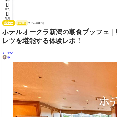
保存

目次

印刷
⑥北陸
新潟県
2025年8月26日
ホテルオークラ新潟の朝食ブッフェ｜
レツを堪能する体験レポ！
ホテル
ゆー