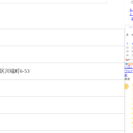
も
と
1
月
5
12
1
19
2
26
2
にほん
区川端町6-53
ブログ
村
目次