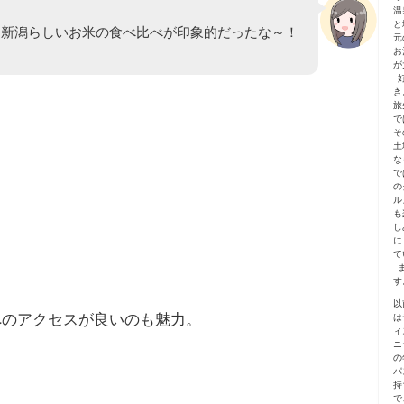
温
と
に新潟らしいお米の食べ比べが印象的だったな～！
元
お
が
き
旅
で
そ
土
な
で
の
ル
も
し
に
て
す
以
へのアクセスが良いのも魅力。
は
ィ
ニ
の
パ
持
で