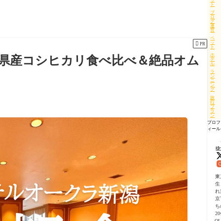
ト
ブ
ロ
グ
運
営
ペ
ッ

PR
ト
ホ
県産コシヒカリ食べ比べ＆絶品オム
テ
ル
ラ
ン
ニ
ン
グ
旅
行
プ
ラ
ン
プロフ
ィール
ゆ
東
生
れ
京
ち
2
O