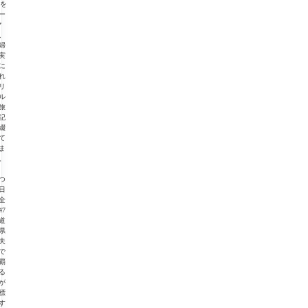
”を
ー
マ
、
婦
実
に
れ
リ
ル
旅
記
綴
て
ま
。
つ
日
全
47
道
県
夫
で
覇
る
が
標
す