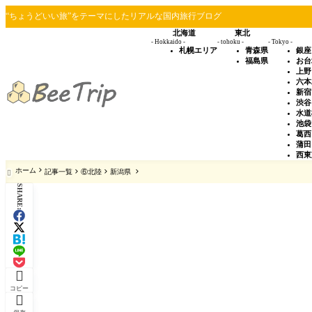
“ちょうどいい旅”をテーマにしたリアルな国内旅行ブログ
北海道
東北
- Hokkaido -
- tohoku -
- Tokyo -
札幌エリア
青森県
銀座
福島県
お台
上野
六本
新宿
渋谷
水道
池袋
葛西
蒲田
西東
ホーム
記事一覧
⑥北陸
新潟県

SHARE:

コピー
