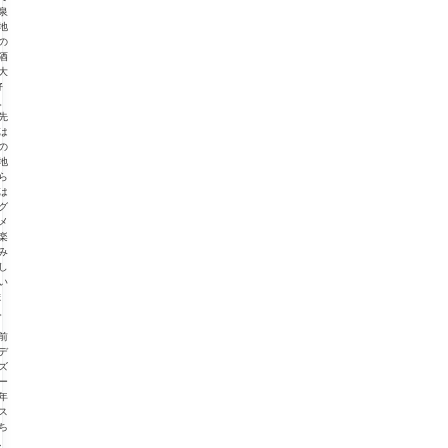
泉
地
の
酒
大
好
。
先
は
の
地
ら
は
グ
メ
楽
み
し
い
ま
。
前
デ
ズ
ー
年
ス
ち
、