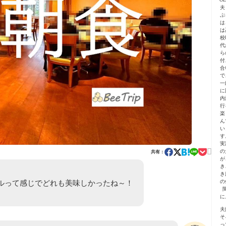
夫
ぷ
は
は
校
代
ら
付
合
で
一
に
内
行
楽
ん
い
す
実

の
共有：
が
き
き
ルって感じでどれも美味しかったね～！
の
に
夫
そ
っ