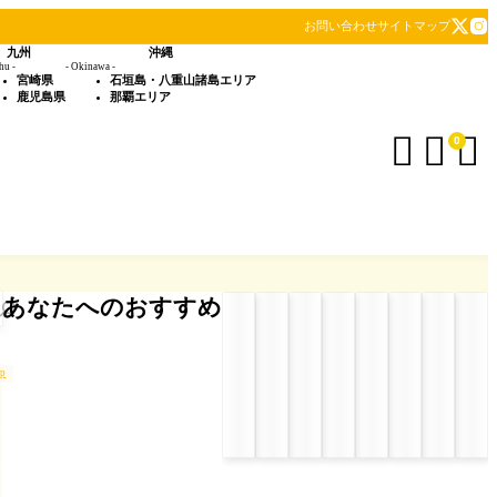
お問い合わせ
サイトマップ
九州
沖縄
hu -
- Okinawa -
宮崎県
石垣島・八重山諸島エリア
鹿児島県
那覇エリア



0
あなたへのおすすめ
up