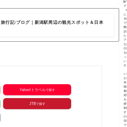
旅
テ
に
夫
日旅行記/ブログ｜新潟駅周辺の観光スポット＆日本
で
際
訪
た
ア
な
行
を
っ
い
す
い
か
本
国
Yahoo!トラベル
都
府
を
JTB
婦
制
す
の
目
で