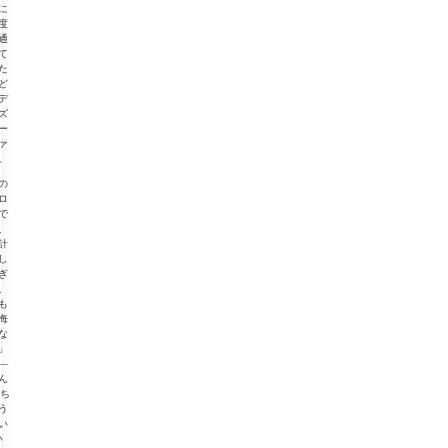
に
度
通
て
た
ど
デ
ズ
ー
ァ
。
の
ロ
で
、
計
し
ぎ
、
も
悔
な
」
—
ん
“ち
う
い
い