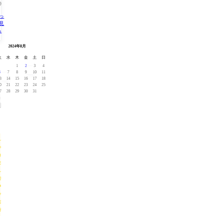
◎
っ
見
る
0月 »
« 7月
2024年8月
火
水
木
金
土
日
1
2
3
4
6
7
8
9
10
11
3
14
15
16
17
18
0
21
22
23
24
25
7
28
29
30
31
レ
ス
ト
ラ
ン
店
内
の
様
子