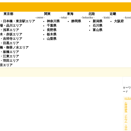
東京都
関東
東海
北陸
近畿
- center -
- tokai -
- hokuriku -
- kinki -
- kyus
・日本橋・東京駅エリア
神奈川県
静岡県
新潟県
大阪府
場・品川エリア
千葉県
石川県
・浅草エリア
長野県
富山県
木・赤坂エリア
栃木県
・吉祥寺エリア
山梨県
・目黒エリア
橋・御茶ノ水エリア
・板橋エリア
・江東エリア
・羽田エリア
京エリア
記
事
を
キーワ
検
ード
索
pick
お
得
情
報
グ
ル
メ
ス
ポ
ッ