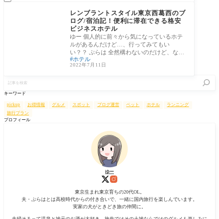
③東京都
レンブラントスタイル東京西葛西のブ
ログ/宿泊記！便利に滞在できる格安
ビジネスホテル
ゆー 個人的に前々から気になっているホテ
ルがあるんだけど…、行ってみてもい
い？？ ぷらは 全然構わないのだけど、なん
ホテル
で気にな
2022年7月11日
記
事
を
キーワード
検
索
pickup
お得情報
グルメ
スポット
ブログ運営
ペット
ホテル
ランニング
旅行プラン
プロフィール
ゆー
東京生まれ東京育ちの20代OL。
夫・ぷらはとは高校時代からの付き合いで、一緒に国内旅行を楽しんでいます。
実家の犬がときどき旅の仲間に。
夫婦そろって温泉と地元のお酒が大好き。旅先ではその土地ならではのグルメも楽しみに