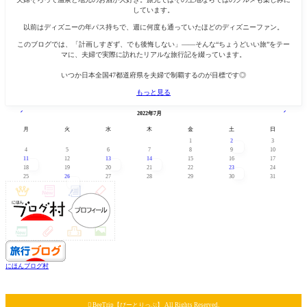
しています。
以前はディズニーの年パス持ちで、週に何度も通っていたほどのディズニーファン。
このブログでは、「計画しすぎず、でも後悔しない」——そんな“ちょうどいい旅”をテー
マに、夫婦で実際に訪れたリアルな旅行記を綴っています。
いつか日本全国47都道府県を夫婦で制覇するのが目標です◎
もっと見る
« 6月
10月 »
2022年7月
月
火
水
木
金
土
日
1
2
3
4
5
6
7
8
9
10
11
12
13
14
15
16
17
18
19
20
21
22
23
24
25
26
27
28
29
30
31
にほんブログ村

BeeTrip【びーとりっぷ】 All Rights Reserved.