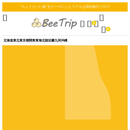
“ちょうどいい旅”をテーマにしたリアルな国内旅行ブログ





0

0
北海道
東北
東京都
関東
東海
北陸
近畿
九州
沖縄