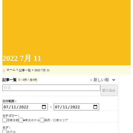
2022 7月 11
ホーム
記事一覧
2022 7月 11

記事一覧
1 - 1件 / 全1件

絞り込み
日付範囲
～
カテゴリー
③東京都
■東京ホテル
葛西・江東エリア
タグ
ホテル