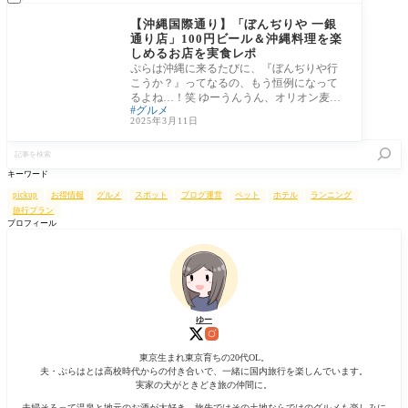
⑪沖縄
【沖縄国際通り】「ぼんぢりや 一銀
通り店」100円ビール＆沖縄料理を楽
しめるお店を実食レポ
ぷらは沖縄に来るたびに、『ぼんぢりや行
こうか？』ってなるの、もう恒例になって
るよね…！笑 ゆーうんうん、オリオン麦職
グルメ
人が10
2025年3月11日
記
事
を
キーワード
検
索
pickup
お得情報
グルメ
スポット
ブログ運営
ペット
ホテル
ランニング
旅行プラン
プロフィール
ゆー
東京生まれ東京育ちの20代OL。
夫・ぷらはとは高校時代からの付き合いで、一緒に国内旅行を楽しんでいます。
実家の犬がときどき旅の仲間に。
夫婦そろって温泉と地元のお酒が大好き。旅先ではその土地ならではのグルメも楽しみに