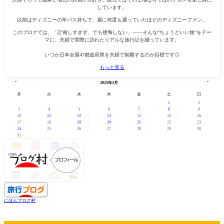
しています。
以前はディズニーの年パス持ちで、週に何度も通っていたほどのディズニーファン。
このブログでは、「計画しすぎず、でも後悔しない」——そんな“ちょうどいい旅”をテー
マに、夫婦で実際に訪れたリアルな旅行記を綴っています。
いつか日本全国47都道府県を夫婦で制覇するのが目標です◎
もっと見る
« 2月
4月 »
2025年3月
月
火
水
木
金
土
日
1
2
3
4
5
6
7
8
9
10
11
12
13
14
15
16
17
18
19
20
21
22
23
24
25
26
27
28
29
30
31
にほんブログ村