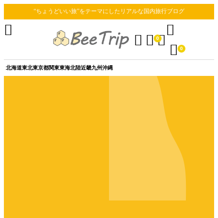
“ちょうどいい旅”をテーマにしたリアルな国内旅行ブログ





0

0
北海道
東北
東京都
関東
東海
北陸
近畿
九州
沖縄