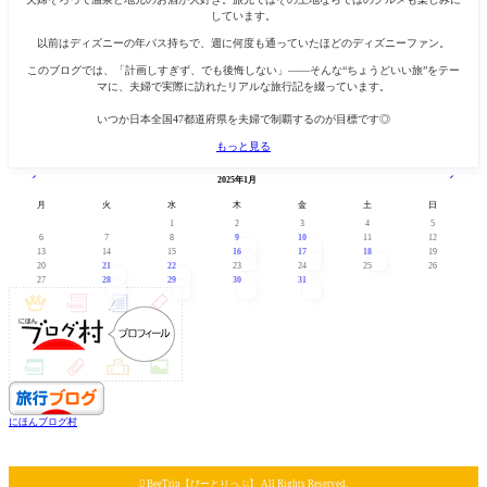
しています。
以前はディズニーの年パス持ちで、週に何度も通っていたほどのディズニーファン。
このブログでは、「計画しすぎず、でも後悔しない」——そんな“ちょうどいい旅”をテー
マに、夫婦で実際に訪れたリアルな旅行記を綴っています。
いつか日本全国47都道府県を夫婦で制覇するのが目標です◎
もっと見る
« 12月
2月 »
2025年1月
月
火
水
木
金
土
日
1
2
3
4
5
6
7
8
9
10
11
12
13
14
15
16
17
18
19
20
21
22
23
24
25
26
27
28
29
30
31
にほんブログ村

BeeTrip【びーとりっぷ】 All Rights Reserved.