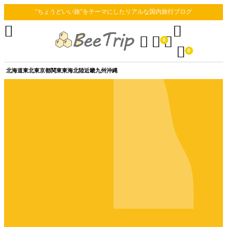
“ちょうどいい旅”をテーマにしたリアルな国内旅行ブログ





0

0
北海道
東北
東京都
関東
東海
北陸
近畿
九州
沖縄