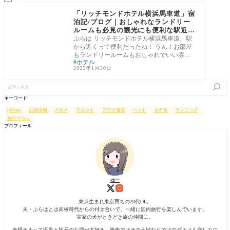
神奈川県
「リッチモンドホテル横浜馬車道」宿
泊記/ブログ｜おしゃれなランドリー
ルームも必見の観光にも便利な駅近ホ
テル！
ぷらは リッチモンドホテル横浜馬車道、駅
から近くって便利だったね！ うん！お部屋
もランドリールームもおしゃれでいい雰囲
ホテル
気だ
2025年1月30日
記
事
を
キーワード
検
索
pickup
お得情報
グルメ
スポット
ブログ運営
ペット
ホテル
ランニング
旅行プラン
プロフィール
ゆー
東京生まれ東京育ちの20代OL。
夫・ぷらはとは高校時代からの付き合いで、一緒に国内旅行を楽しんでいます。
実家の犬がときどき旅の仲間に。
夫婦そろって温泉と地元のお酒が大好き。旅先ではその土地ならではのグルメも楽しみに