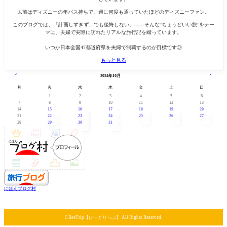
以前はディズニーの年パス持ちで、週に何度も通っていたほどのディズニーファン。
このブログでは、「計画しすぎず、でも後悔しない」——そんな“ちょうどいい旅”をテー
マに、夫婦で実際に訪れたリアルな旅行記を綴っています。
いつか日本全国47都道府県を夫婦で制覇するのが目標です◎
もっと見る
« 8月
11月 »
2024年10月
月
火
水
木
金
土
日
1
2
3
4
5
6
7
8
9
10
11
12
13
14
15
16
17
18
19
20
21
22
23
24
25
26
27
28
29
30
31
にほんブログ村

BeeTrip【びーとりっぷ】 All Rights Reserved.