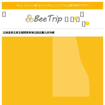
“ちょうどいい旅”をテーマにしたリアルな国内旅行ブログ





0

0
北海道
東北
東京都
関東
東海
北陸
近畿
九州
沖縄