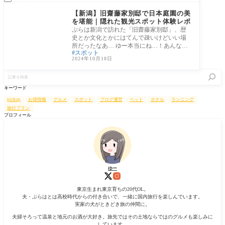
新潟県
【新潟】旧齋藤家別邸で日本庭園の美
を堪能｜隠れた観光スポット体験レポ
ぷらは新潟で訪れた「旧齋藤家別邸」、歴
史とか文化とかにはてんで疎いけどいい場
所だったなあ… ゆー本当にね…！あんなに
スポット
じっ
2024年10月18日
記
事
を
キーワード
検
索
pickup
お得情報
グルメ
スポット
ブログ運営
ペット
ホテル
ランニング
旅行プラン
プロフィール
ゆー
東京生まれ東京育ちの20代OL。
夫・ぷらはとは高校時代からの付き合いで、一緒に国内旅行を楽しんでいます。
実家の犬がときどき旅の仲間に。
夫婦そろって温泉と地元のお酒が大好き。旅先ではその土地ならではのグルメも楽しみに
しています。