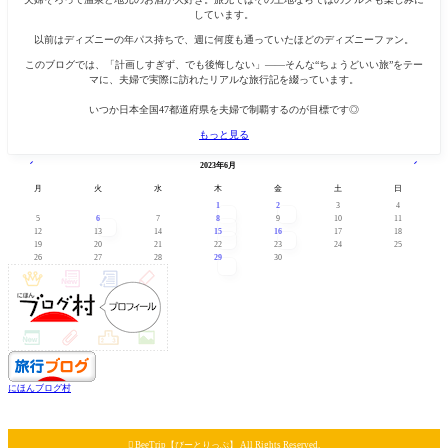
しています。
以前はディズニーの年パス持ちで、週に何度も通っていたほどのディズニーファン。
このブログでは、「計画しすぎず、でも後悔しない」——そんな“ちょうどいい旅”をテー
マに、夫婦で実際に訪れたリアルな旅行記を綴っています。
いつか日本全国47都道府県を夫婦で制覇するのが目標です◎
もっと見る
« 5月
7月 »
2023年6月
月
火
水
木
金
土
日
1
2
3
4
5
6
7
8
9
10
11
12
13
14
15
16
17
18
19
20
21
22
23
24
25
26
27
28
29
30
にほんブログ村

BeeTrip【びーとりっぷ】 All Rights Reserved.