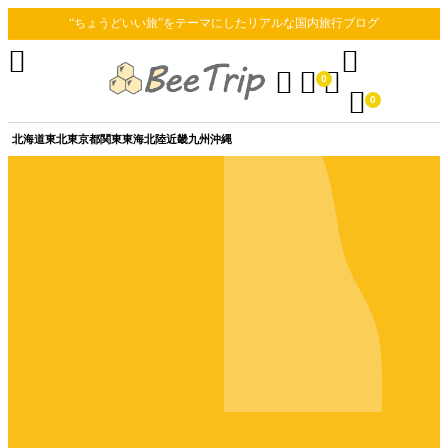
“ちょうどいい旅”をテーマにしたリアルな国内旅行ブログ





0

0
北海道
東北
東京都
関東
東海
北陸
近畿
九州
沖縄