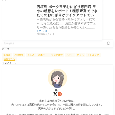
石垣島・八重山諸島エ
リア
石垣島 ポーク玉子おにぎり専門店 玉
やの感想をレポート！種類豊富ででき
たてのおにぎりがテイクアウトでいた
だける！
～西表島から石垣島へ向かうフェリーにて
～ ぷらは流石に…、お腹が空きすぎてフェ
リー降りたらもう数歩しか歩けない………
グルメ
ゆー
2023年6月2日
記
事
を
キーワード
検
索
pickup
お得情報
グルメ
スポット
ブログ運営
ペット
ホテル
ランニング
旅行プラン
プロフィール
ゆー
東京生まれ東京育ちの20代OL。
夫・ぷらはとは高校時代からの付き合いで、一緒に国内旅行を楽しんでいます。
実家の犬がときどき旅の仲間に。
夫婦そろって温泉と地元のお酒が大好き。旅先ではその土地ならではのグルメも楽しみに