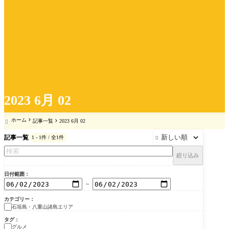
2023 6月 02
ホーム
記事一覧
2023 6月 02

記事一覧
1 - 1件 / 全1件

絞り込み
日付範囲
～
カテゴリー
石垣島・八重山諸島エリア
タグ
グルメ