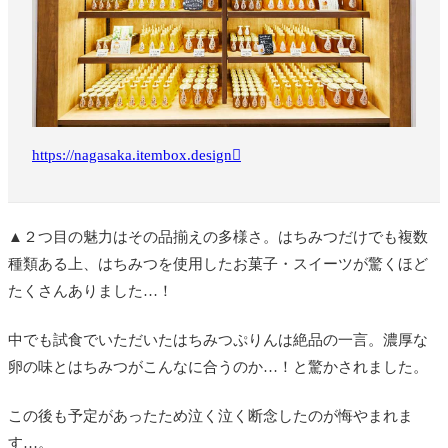
https://nagasaka.itembox.design
▲２つ目の魅力はその品揃えの多様さ。はちみつだけでも複数
種類ある上、はちみつを使用したお菓子・スイーツが驚くほど
たくさんありました…！
中でも試食でいただいたはちみつぷりんは絶品の一言。濃厚な
卵の味とはちみつがこんなに合うのか…！と驚かされました。
この後も予定があったため泣く泣く断念したのが悔やまれま
す…。