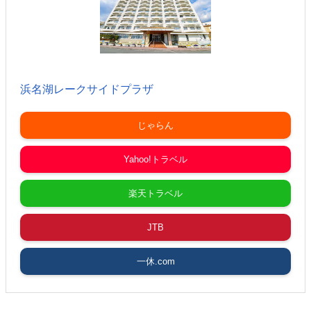
浜名湖レークサイドプラザ
じゃらん
Yahoo!トラベル
楽天トラベル
JTB
一休.com