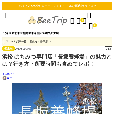
“ちょうどいい旅”をテーマにしたリアルな国内旅行ブログ





0

0
北海道
東北
東京都
関東
東海
北陸
近畿
九州
沖縄
ホーム
記事一覧
⑤東海
静岡県

⑤東海

2025年5月27日
PR
浜松 はちみつ専門店「長坂養蜂場」の魅力と
は？行き方・所要時間も含めてレポ！
スポット
ゆー