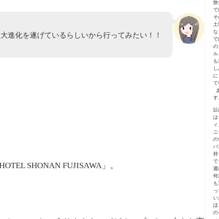
旅
で
そ
土
な
年に大進化を遂げているらしいから行ってみたい！！
で
の
ル
も
し
に
て
す
以
は
ィ
ニ
の
パ
持
で
 SHONAN FUJISAWA」。
週
何
も
っ
い
ほ
の