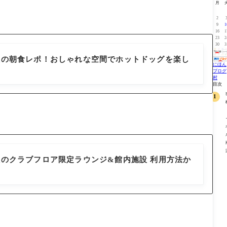
月
2
9
1
16
1
23
2
30
3
藤沢の朝食レポ！おしゃれな空間でホットドッグを楽し
にほん
ブログ
村
目次
藤沢のクラブフロア限定ラウンジ&館内施設 利用方法か