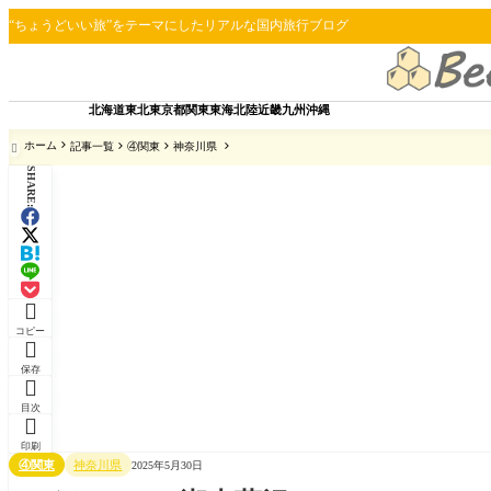
“ちょうどいい旅”をテーマにしたリアルな国内旅行ブログ
北海道
東北
東京都
関東
東海
北陸
近畿
九州
沖縄
ホーム
記事一覧
④関東
神奈川県

SHARE:

コピー

保存

目次

印刷
④関東
神奈川県
2025年5月30日