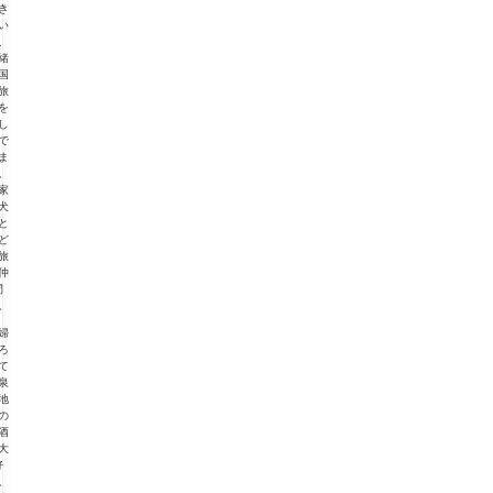
き
い
、
緒
国
旅
を
し
で
ま
。
家
犬
と
ど
旅
仲
間
。
婦
ろ
て
泉
地
の
酒
大
好
。