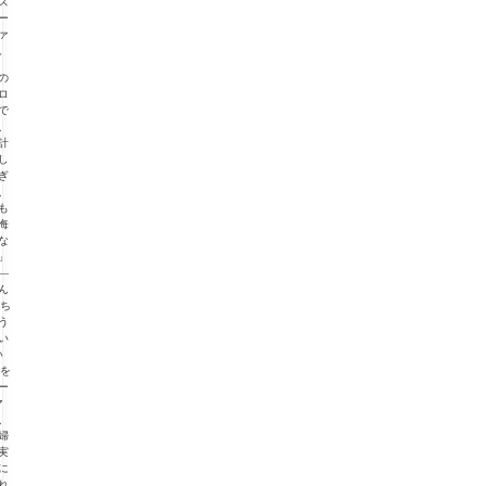
ズ
ー
ァ
。
の
ロ
で
、
計
し
ぎ
、
も
悔
な
」
—
ん
“ち
う
い
い
”を
ー
マ
、
婦
実
に
れ