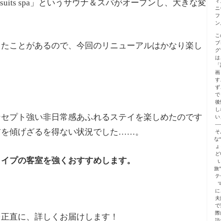
ィ
im suits spa」というサウナ＆スパがオープンし、大きな変
ニ
フ
ン
こ
ブ
ったことがあるので、今回のリニューアルはかなり楽し
グ
は
「
画
す
ず
で
後
し
ンセプト強い非日常感あふれるステイを楽しめたのです
い
—
首を傾げざるを得ない状況でした……。
そ
な
ょ
ど
タイプの客室を強くおすすめします。
旅
テ
に
夫
で
際
を正直に、詳しくお届けします！
訪