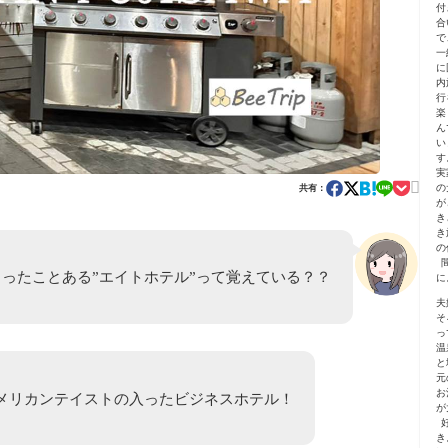
付
合
で
一
に
内
行
楽
ん
い
す
実

の
共有：
が
き
き
の
まったことある”エイトホテル”って覚えている？？
に
夫
そ
っ
温
と
元
お
メリカンテイストの入ったビジネスホテル！
が
き