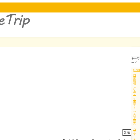
記
事
を
キーワ
検
ード
索
pick
お
得
情
報
グ
ル
メ
ス
ポ
ッ
ト
ブ
ロ
グ
運
営
ペ
ッ

PR
ト
ホ