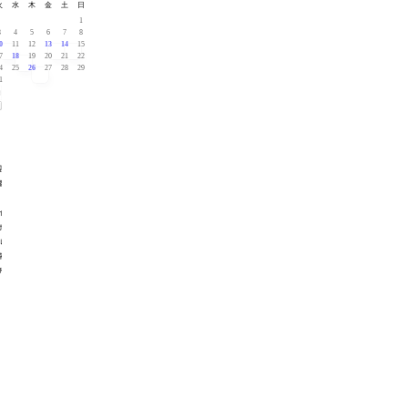
火
水
木
金
土
日
1
3
4
5
6
7
8
0
11
12
13
14
15
7
18
19
20
21
22
4
25
26
27
28
29
1
宿泊
概要
（エ
イト
ホテ
ル湘
南藤
沢）
ホ
テ
ル
に
つ
い
て
交