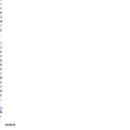
リ
ル
旅
記
綴
て
ま
。
つ
日
全
47
道
県
夫
で
覇
る
が
標
す
◎
っ
見
る
月 »
« 12月
2023年1月