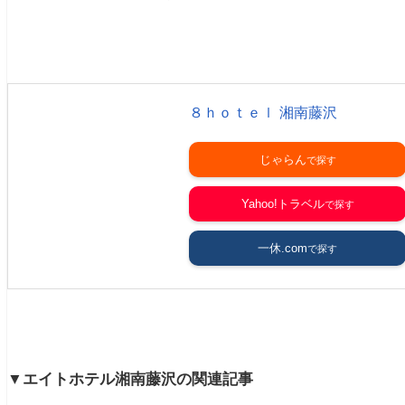
８ｈｏｔｅｌ 湘南藤沢
じゃらん
Yahoo!トラベル
一休.com
▼エイトホテル湘南藤沢の関連記事