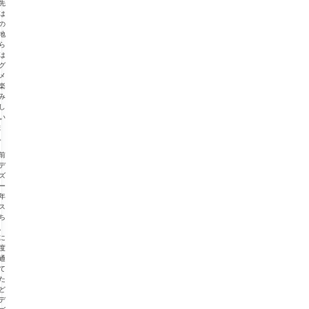
先
は
の
地
ら
は
グ
メ
楽
み
し
い
ま
。
前
デ
ズ
ー
年
ス
ち
、
に
度
通
て
た
ど
デ