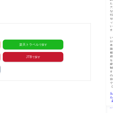
た
ア
な
行
を
っ
い
す
い
か
楽天トラベル
本
国
都
府
JTB
を
婦
制
す
の
目
で
も
と
2