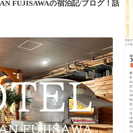
AN FUJISAWAの宿泊記/ブログ！話
テ
ル
ラ
ン
ニ
ン
グ
旅
行
プ
ラ
ン
プロフ
ィール
ゆ
東
生
れ
京
ち
2
O
夫
ぷ
は
は
校
代
ら